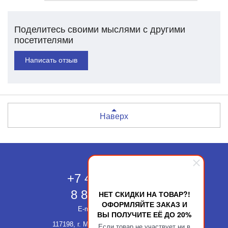
Поделитесь своими мыслями с другими
посетителями
Написать отзыв
Наверх
Москва
+7 495 118-43-83
8 800 511-52-66
НЕТ СКИДКИ НА ТОВАР?!
ОФОРМЛЯЙТЕ ЗАКАЗ И
E-mail:
info@kupatika.ru
ВЫ ПОЛУЧИТЕ ЕЁ ДО 20%
117198, г. Москва, ул. Миклухо-Маклая,
Если товар не участвует ни в