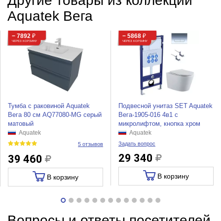
Другие товары из коллекции
Aquatek Вега
− 7892
₽
− 5868
₽
ЧЕРЕЗ КОРЗИНУ
ЧЕРЕЗ КОРЗИНУ
Тумба с раковиной Aquatek
Подвесной унитаз SET Aquatek
Вега 80 см AQ77080-MG серый
Вега-1905-016 4в1 с
матовый
микролифтом, кнопка хром
Aquatek
Aquatek
Задать вопрос
5 отзывов
29 340
39 460
В корзину
В корзину
Вопросы и ответы посетителей