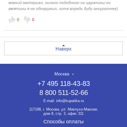
мягкий материал, ничего подобного ни царапины ни
вмятины я не обнаружил, хотя впредь буду аккуратнее)
0
0
Наверх
Москва
+7 495 118-43-83
8 800 511-52-66
E-mail:
info@kupatika.ru
117198, г. Москва, ул. Миклухо-Маклая,
дом 8, стр. 3, офис 311
Способы оплаты