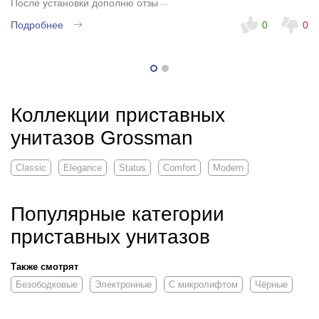
После установки дополню отзыв
Подробнее
0
0
Коллекции приставных
унитазов Grossman
Classic
Elegance
Status
Comfort
Modern
Популярные категории
приставных унитазов
Также смотрят
Безободковые
Электронные
С микролифтом
Чёрные