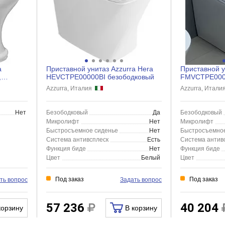
a
Приставной унитаз Azzurra Hera
Приставной у
,
HEVCTPE00000BI безободковый
FMVCTPE0000
безободковый 
Azzurra, Италия
Azzurra, Итал
Нет
Безободковый
Да
Безободковый
Микролифт
Нет
Микролифт
Быстросъемное сиденье
Нет
Быстросъемное
Система антивсплеск
Есть
Система антив
Функция биде
Нет
Функция биде
Цвет
Белый
Цвет
Под заказ
Под заказ
ть вопрос
Задать вопрос
57 236
40 204
корзину
В корзину