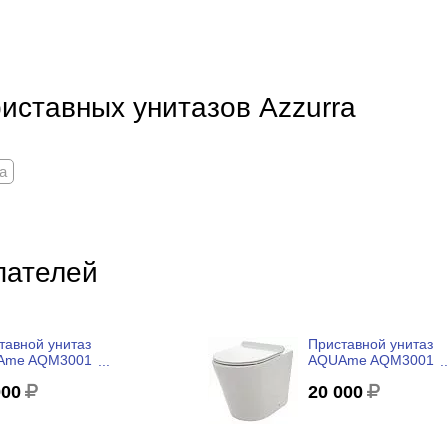
иставных унитазов Azzurra
a
пателей
тавной унитаз
Приставной унитаз
Ame AQM3001
AQUAme AQM3001
бодковый, с
безободковый, с
000
20 000
олифтом
микролифтом