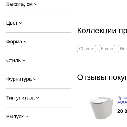
Высота, см
Цвет
Коллекции пр
Форма
Charme
Forma
Her
Стиль
Отзывы поку
Фурнитура
Тип унитаза
Прис
AQU
безо
20 
микр
Выпуск