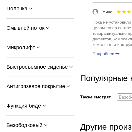
Полочка
Нина
Пока не установили 
Смывной поток
целом товар соотве
товара,визуально п
дефектов, комплект
комплекте и инстру
Микролифт
дополню отзыв
Подробнее
Быстросъемное сиденье
Популярные 
Антигрязевое покрытие
Также смотрят
Безоб
Функция биде
Другие произ
Безободковый