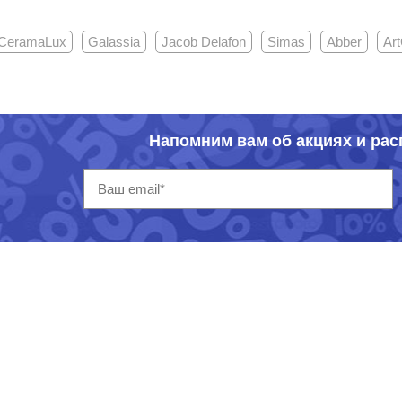
CeramaLux
Galassia
Jacob Delafon
Simas
Abber
Ar
Напомним вам об акциях и ра