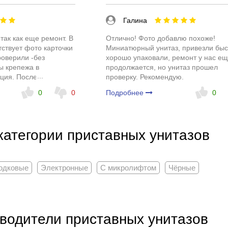
Галина
так как еще ремонт. В
Отлично! Фото добавлю похоже!
тствует фото карточки
Миниатюрный унитаз, привезли быс
роверили -без
хорошо упаковали, ремонт у нас е
ы крепежа в
продолжается, но унитаз прошел
кция. После установки
проверку. Рекомендую.
0
0
Подробнее
0
категории приставных унитазов
одковые
Электронные
С микролифтом
Чёрные
водители приставных унитазов