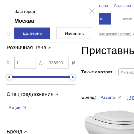
Бренды
Доставка
Установка
Москва
Ваш город
Каталог
Москва
Да, верно
Изменить
Главная страница
Санфаянс
Унитазы
Приставные (бачок в стене)
Приставны
Розничная цена
От
До
Также смотрят
Акции
Спецпредложения
Бренд:
Azzurra
Сбр
Акции, %
Бренд