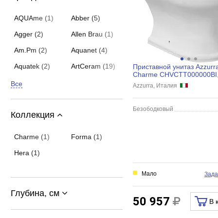
AQUAme (1)
Abber (5)
Agger (2)
Allen Brau (1)
Am.Pm (2)
Aquanet (4)
Aquatek (2)
ArtCeram (19)
Приставной унитаз Azzurr
Charme CHVCTT000000BI
универсальный выпуск
Все
Azzurra, Италия
Безободковый
Коллекция
Charme (1)
Forma (1)
Hera (1)
Мало
Зада
Глубина, см
50 957
В 