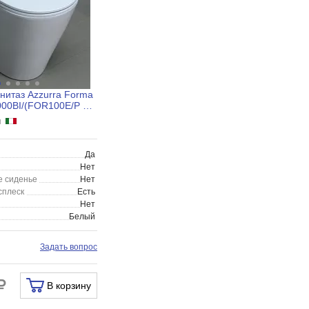
нитаз Azzurra Forma
0BI/(FOR100E/P bi)
с кре...
ия
Да
Нет
 сиденье
Нет
сплеск
Есть
Нет
Белый
Задать вопрос
В корзину