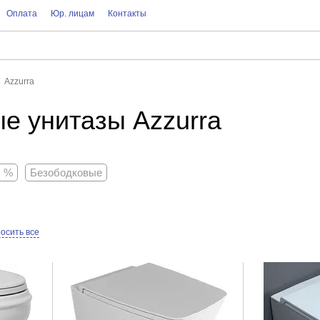
Оплата
Юр. лицам
Контакты
Azzurra
е унитазы Azzurra
, %
Безободковые
осить все