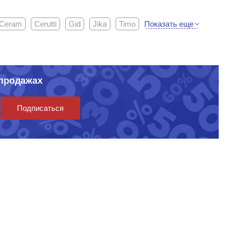
Показать еще
tCeram
Cerutti
Gid
Jika
Timo
спродажах
Подписаться