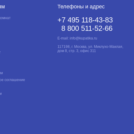
ям
Телефоны и адрес
комнат
+7 495 118-43-83
8 800 511-52-66
E-mail:
info@kupatika.ru
117198, г. Москва, ул. Миклухо-Маклая,
дом 8, стр. 3, офис 311
т
ли
ое соглашение
и