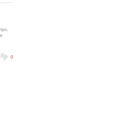
тро,
ще
0