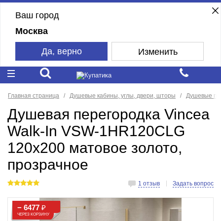
Ваш город
Москва
Да, верно
Изменить
Главная страница
Душевые кабины, углы, двери, шторы
Душевые пе
Душевая перегородка Vincea
Walk-In VSW-1HR120CLG
120x200 матовое золото,
прозрачное
1 отзыв
Задать вопрос
− 6477
₽
ЧЕРЕЗ КОРЗИНУ