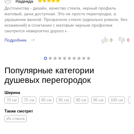
Надежда
Достоинства - дизайн, качество стекла, черный профиль
матовый, цена доступная. Это не просто перегородка, а
украшение ванной. Прозрачное стекло (идеально ровное, без
искажений) в сочетании с матовым черным профилем
смотрится невероятно дорого и стильно. Визуально не
перегружает пространство, ванная сразу стала выглядеть как в
Подробнее
0
0
дизайнерском журнале. Полотно тяжелое, увесистое, качество
фурнитуры на высоте, недостатков нет.
Популярные категории
душевых перегородок
Ширина
70 см
75 см
80 см
85 см
90 см
95 см
100 см
1
Также смотрят
Из стекла