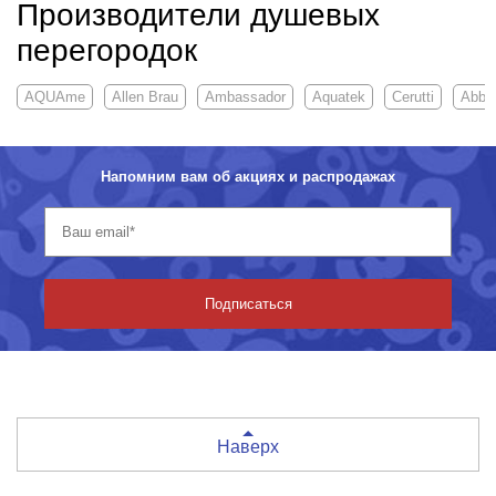
Производители душевых
перегородок
AQUAme
Allen Brau
Ambassador
Aquatek
Cerutti
Abbe
Напомним вам об акциях и распродажах
Подписаться
Наверх