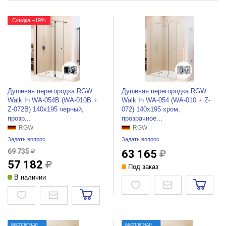
Скидка −19%
Душевая перегородка RGW
Душевая перегородка RGW
Walk In WA-054B (WA-010B +
Walk In WA-054 (WA-010 + Z-
Z-072B) 140x195 черный,
072) 140x195 хром,
прозр...
прозрачное...
RGW
RGW
Задать вопрос
Задать вопрос
69 735
63 165
57 182
Под заказ
В наличии
БЕСПЛАТНАЯ
БЕСПЛАТНАЯ