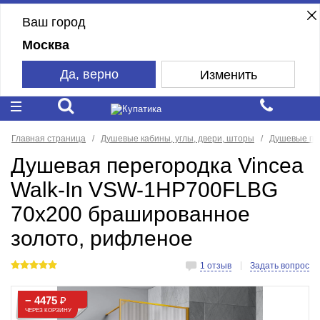
Ваш город
Москва
Да, верно
Изменить
Главная страница
Душевые кабины, углы, двери, шторы
Душевые пе
Душевая перегородка Vincea
Walk-In VSW-1HP700FLBG
70x200 брашированное
золото, рифленое
1 отзыв
Задать вопрос
− 4475
₽
ЧЕРЕЗ КОРЗИНУ