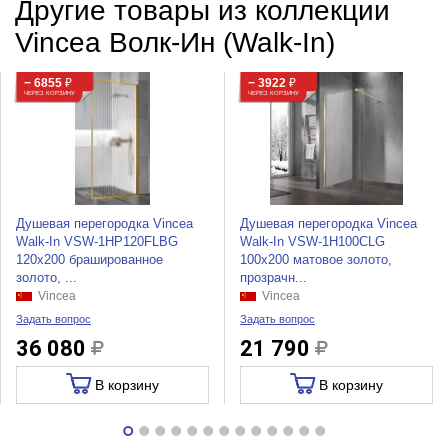
Другие товары из коллекции
Vincea Волк-Ин (Walk-In)
− 6855
₽
− 3922
₽
ЧЕРЕЗ КОРЗИНУ
ЧЕРЕЗ КОРЗИНУ
Душевая перегородка Vincea
Душевая перегородка Vincea
Walk-In VSW-1HP120FLBG
Walk-In VSW-1H100CLG
120x200 брашированное
100x200 матовое золото,
золото, ...
прозрачн...
Vincea
Vincea
Задать вопрос
Задать вопрос
36 080
21 790
В корзину
В корзину