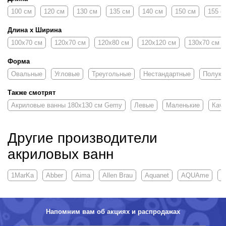
100 см
120 см
130 см
135 см
140 см
150 см
155 с
Длина х Ширина
100х70 см
120х70 см
120х80 см
120х120 см
130х70 см
Форма
Овальные
Угловые
Треугольные
Нестандартные
Полукр
Также смотрят
Акриловые ванны 180х130 см Gemy
Левые
Маленькие
Кач
Другие производители
акриловых ванн
1MarKa
Abber
Aima
Allen Brau
Aquanet
AQUAme
A
Напомним вам об акциях и распродажах