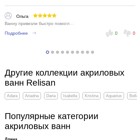
Ольга
Ванну привезли быстро помогли с выбором.
Подробнее
0
0
Другие коллекции акриловых
ванн Relisan
Adara
Ariadna
Daria
Isabella
Kristina
Aquarius
Bella
Популярные категории
акриловых ванн
Длина