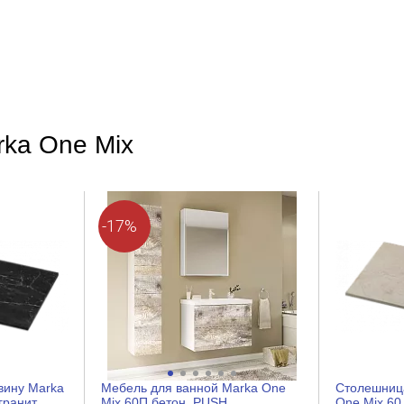
МДФ
Пленка
rka One Mix
Современный
Прямоугольная
Белый
-17%
Нет
Нет
Нет
вину Marka
Мебель для ванной Marka One
Столешница
Нет
гранит
Mix 60П бетон, PUSH
One Mix 60