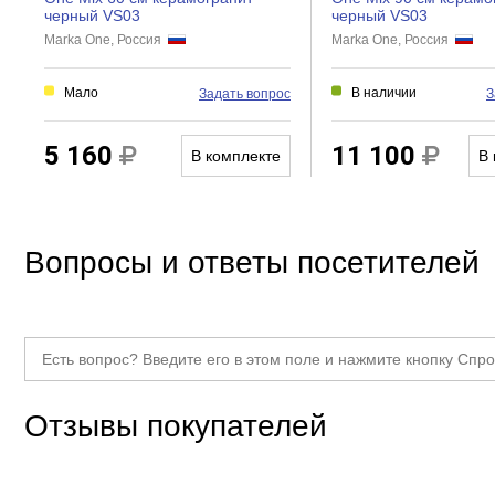
черный VS03
черный VS03
Светильник
Marka One, Россия
Marka One, Россия
Антипар
Мало
В наличии
Задать вопрос
З
Прочие
Тип товара
5 160
11 100
В комплекте
В 
Вопросы и ответы посетителей
Отзывы покупателей