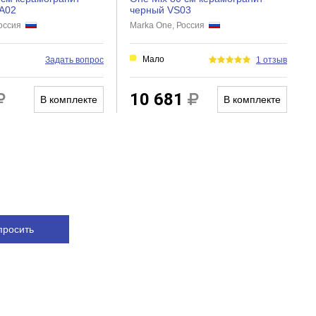
A02
черный VS03
Россия
Marka One, Россия
и
Мало
Задать вопрос
1 отзыв
10 681
В комплекте
В комплекте
просить