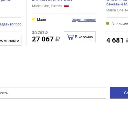
бежевый M
Marka One, Россия
Нет
Marka One, 
Нет
Мало
Задать вопрос
В наличи
адать вопрос
30 767
В корзину
27 067
Зеркало в ванную комнату
4 681
комплекте
С