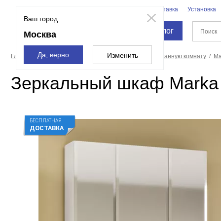
Бренды
Доставка
Установка
Москва
Ваш город
Каталог
Москва
Да, верно
Изменить
Главная страница
Мебель для ванной
Зеркала в ванную комнату
Ma
Зеркальный шкаф Marka 
БЕСПЛАТНАЯ
ДОСТАВКА