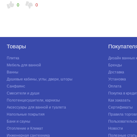
0
0
Товары
Покупател
Плитка
Дизайн ванных 
Мебель для ванной
Бренды
Ванны
Доставка
Душевые кабины, углы, двери, шторы
Установка
Санфаянс
Оплата
Смесители и души
Покупка в креди
Полотенцесушители, карнизы
Как заказать
Аксессуары для ванной и туалета
Сертификаты
Напольные покрытия
Правила торгов
Бани и сауны
Пользовательск
Отопление и Климат
Новости
Инженерная сантехника
Полезные стать