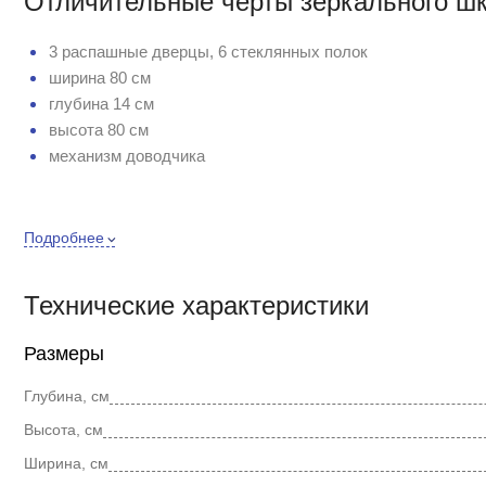
Отличительные черты зеркального шк
3 распашные дверцы, 6 стеклянных полок
ширина 80 см
глубина 14 см
высота 80 см
механизм доводчика
Подробнее
Купить зеркальный шкаф Marka One Mix 80 см по отличной 
постоянно проводятся акции, скидки и распродажи. Остал
правильный выбор.
Технические характеристики
Размеры
Глубина, см
Высота, см
Ширина, см