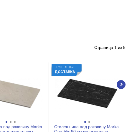
Страница
1
из
5
БЕСПЛАТНАЯ
ДОСТАВКА
 под раковину Marka
Столешница под раковину Marka
 см керамогранит
One Mix 80 см керамогранит