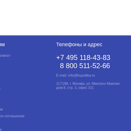
ям
Телефоны и адрес
комнат
+7 495 118-43-83
8 800 511-52-66
E-mail:
info@kupatika.ru
117198, г. Москва, ул. Миклухо-Маклая,
дом 8, стр. 3, офис 311
т
ли
ое соглашение
и