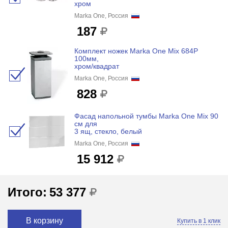
хром
Marka One, Россия
187
Комплект ножек Marka One Mix 684P
100мм,
хром/квадрат
Marka One, Россия
828
Фасад напольной тумбы Marka One Mix 90
см для
3 ящ, стекло, белый
Marka One, Россия
15 912
Итого:
53 377
В корзину
Купить в 1 клик