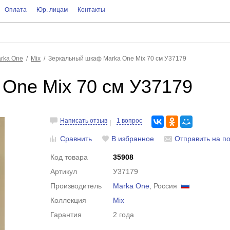
Оплата
Юр. лицам
Контакты
rka One
Mix
Зеркальный шкаф Marka One Mix 70 см У37179
One Mix 70 см У37179
Написать отзыв
1 вопрос
Сравнить
В избранное
Отправить на по
Код товара
35908
Артикул
У37179
Производитель
Marka One
, Россия
Коллекция
Mix
Гарантия
2 года