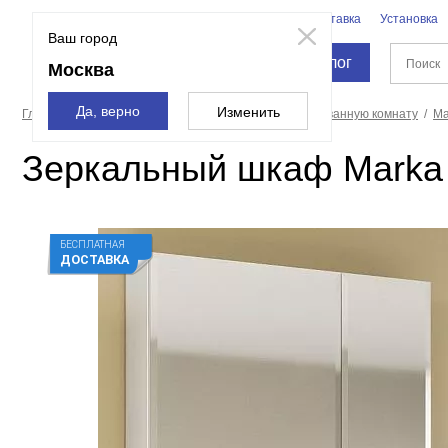
Бренды
Доставка
Установка
Москва
Ваш город
Каталог
Москва
Да, верно
Изменить
Главная страница
Мебель для ванной
Зеркала в ванную комнату
Ma
Зеркальный шкаф Marka 
БЕСПЛАТНАЯ
ДОСТАВКА