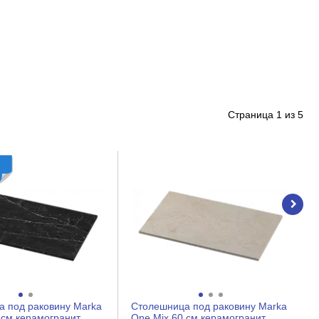
Страница
1
из
5
 под раковину Marka
Столешница под раковину Marka
 см керамогранит
One Mix 60 см керамогранит