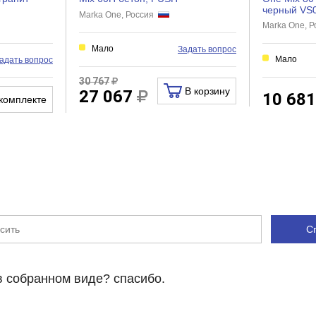
черный VS
Marka One, Россия
Нет
Marka One, 
Нет
Мало
Задать вопрос
Мало
адать вопрос
30 767
В корзину
27 067
Зеркало в ванную комнату
10 68
комплекте
С
 собранном виде? спасибо.