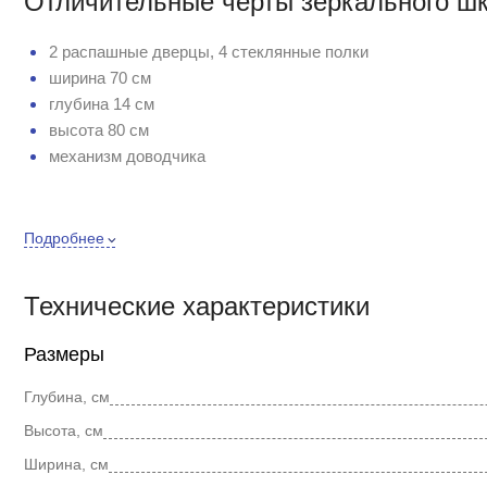
Отличительные черты зеркального шк
2 распашные дверцы, 4 стеклянные полки
ширина 70 см
глубина 14 см
высота 80 см
механизм доводчика
Подробнее
Купить зеркальный шкаф Marka One Mix 70 см по отличной 
постоянно проводятся акции, скидки и распродажи. Остал
правильный выбор.
Технические характеристики
Размеры
Глубина, см
Высота, см
Ширина, см