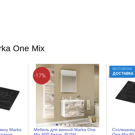
МДФ
Пленка
rka One Mix
Современный
Прямоугольная
Белый
БЕСПЛАТНАЯ
ДОСТАВКА
-17%
Нет
Нет
Нет
вину Marka
Мебель для ванной Marka One
Столешница
Нет
гранит
Mix 60П бетон, PUSH
One Mix 80