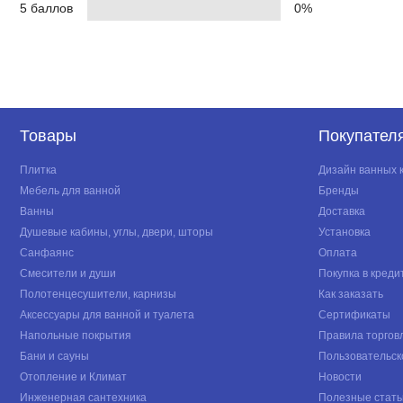
5 баллов
0%
Товары
Покупател
Плитка
Дизайн ванных 
Мебель для ванной
Бренды
Ванны
Доставка
Душевые кабины, углы, двери, шторы
Установка
Санфаянс
Оплата
Смесители и души
Покупка в креди
Полотенцесушители, карнизы
Как заказать
Аксессуары для ванной и туалета
Сертификаты
Напольные покрытия
Правила торгов
Бани и сауны
Пользовательск
Отопление и Климат
Новости
Инженерная сантехника
Полезные стать