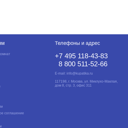
ям
Телефоны и адрес
комнат
+7 495 118-43-83
8 800 511-52-66
E-mail:
info@kupatika.ru
117198, г. Москва, ул. Миклухо-Маклая,
дом 8, стр. 3, офис 311
т
ли
ое соглашение
и