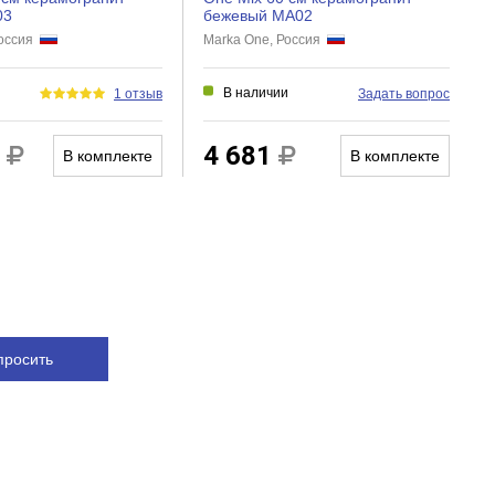
03
бежевый MA02
Россия
Marka One, Россия
В наличии
1 отзыв
Задать вопрос
1
4 681
В комплекте
В комплекте
просить