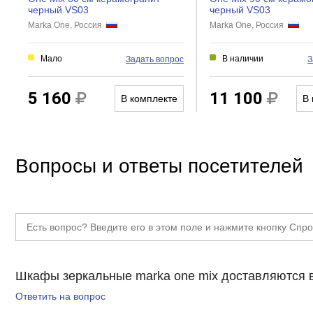
черный VS03
черный VS03
Светильник
Marka One, Россия
Marka One, Россия
Антипар
Мало
В наличии
Задать вопрос
З
Прочие
Тип товара
5 160
11 100
В комплекте
В 
Вопросы и ответы посетителей
Шкафы зеркальные marka one mix доставляются в
Ответить на вопрос