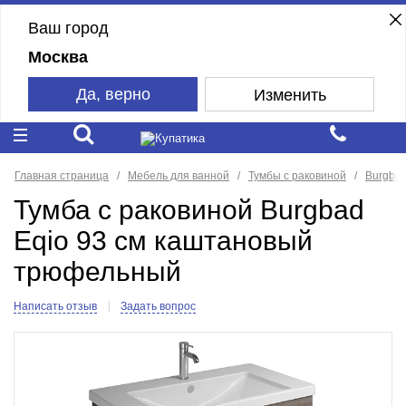
Ваш город
Москва
Да, верно
Изменить
Главная страница
Мебель для ванной
Тумбы с раковиной
Burgba
Тумба с раковиной Burgbad
Eqio 93 см каштановый
трюфельный
Написать отзыв
Задать вопрос