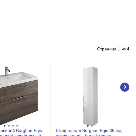
Страница
1
из
4
ковиной Burgbad Eqio
Шкаф пенал Burgbad Eqio 35 см,
тановый трюфельный
петли справа, белый глянец