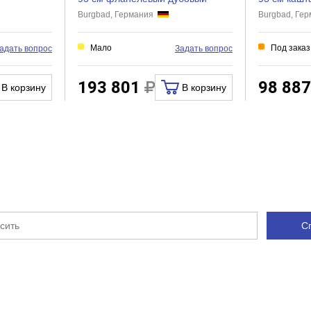
Нет
Burgbad, Германия
Burgbad, Ге
Есть
Мало
Под заказ
адать вопрос
Задать вопрос
Нет
Нет
193 801
98 88
В корзину
В корзину
 ванную комнату
С