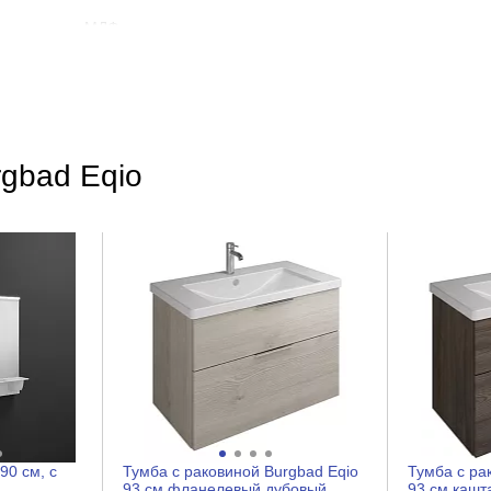
МДФ
Эмаль
МДФ
Эмаль
rgbad Eqio
Современный
На стене
У стены
елый глянцевый
Нет
Нет
Есть
90 см, с
Тумба с раковиной Burgbad Eqio
Тумба с ра
93 см фланелевый дубовый
93 см каш