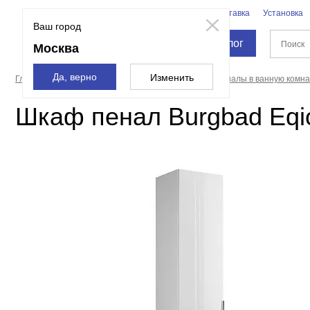
Бренды
Доставка
Установка
Москва
Ваш город
Каталог
Москва
Да, верно
Изменить
Главная страница
Мебель для ванной
Шкафы пеналы в ванную комна
Шкаф пенал Burgbad Eqio