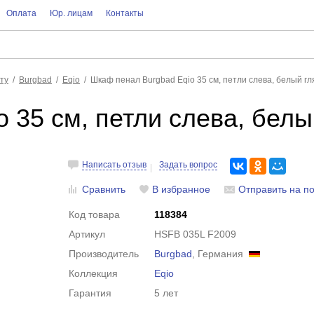
Оплата
Юр. лицам
Контакты
ту
Burgbad
Eqio
Шкаф пенал Burgbad Eqio 35 см, петли слева, белый г
 35 см, петли слева, белы
Написать отзыв
Задать вопрос
Сравнить
В избранное
Отправить на по
Код товара
118384
Артикул
HSFB 035L F2009
Производитель
Burgbad
, Германия
Коллекция
Eqio
Гарантия
5 лет