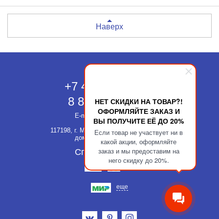
Наверх
Москва
+7 495 118-43-83
8 800 511-52-66
НЕТ СКИДКИ НА ТОВАР?!
ОФОРМЛЯЙТЕ ЗАКАЗ И
E-mail:
info@kupatika.ru
ВЫ ПОЛУЧИТЕ ЕЁ ДО 20%
117198, г. Москва, ул. Миклухо-Маклая,
Если товар не участвует ни в
дом 8, стр. 3, офис 311
какой акции, оформляйте
заказ и мы предоставим на
Способы оплаты
него скидку до 20%.
еще