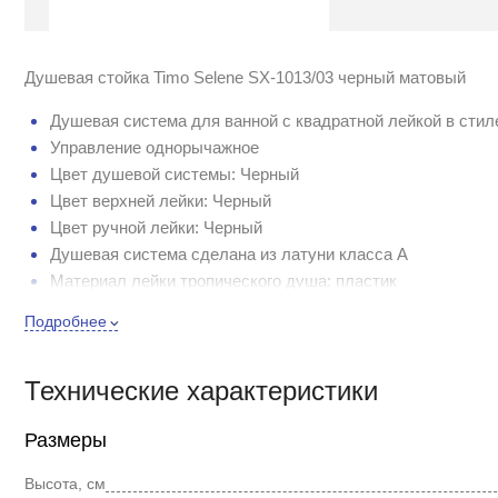
Душевая стойка Timo Selene SX-1013/03 черный матовый
Душевая система для ванной с квадратной лейкой в стил
Управление однорычажное
Цвет душевой системы: Черный
Цвет верхней лейки: Черный
Цвет ручной лейки: Черный
Душевая система сделана из латуни класса А
Материал лейки тропического душа: пластик
Материал ручной лейки: пластик
Подробнее
Угол наклона верхней лейки регулируется
Штанга душевой системы регулируется по высоте
Технические характеристики
Максимальная высота штанги: 1400 мм
Миминальная высота штанги: 920 мм
Размеры
Размер верхнего душа: 200 x 200 мм
Диаметр керамического картриджа: 35 мм
Высота, см