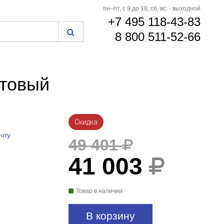
пн–пт, с 9 до 18; сб, вс: - выходной
+7 495 118-43-83
8 800 511-52-66
атовый
Скидка
чту
49 401
41 003
Товар в наличии
В корзину