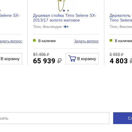
Нет
Есть
Selene SX-
Душевая стойка Timo Selene SX-
Держатель 
Нет
2013/17 золото матовое
Timo Selen
Timo, Финляндия
Timo, Финл
Нет
Нет
В наличии
В наличи
адать вопрос
Задать вопрос
Нет
81 406
5 930
Есть
В корзину
В корзину
65 939
4 803
Есть
Есть
Есть
1
Латунь
С