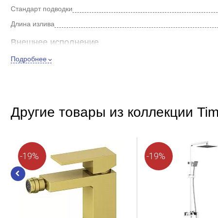
Стандарт подводки
Длина излива
Внешнее исполнение
Подробнее
Цвет
Форма
Стиль
Покрытие
Другие товары из коллекции Ti
Встраиваемый
Способ монтажа
Особенности
-19%
-19%
Подсветка
Управление
Механизм
Керами