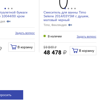
туалетной бумаги
Смеситель для ванны Timo
e 10044/00 хром
Selene 2014/03YSM с душем,
матовый черный
яндия
Timo, Финляндия
и
Задать вопрос
В наличии
Задать вопрос
В корзину
59 849
В корзину
48 478
просить