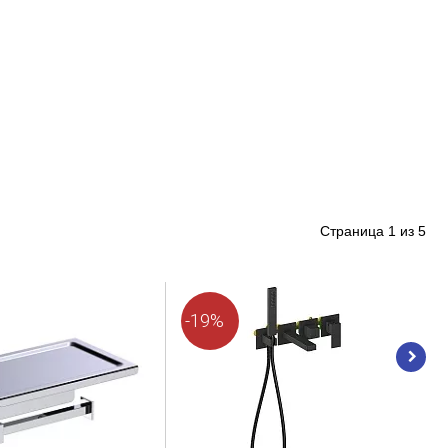
Страница
1
из
5
-19%