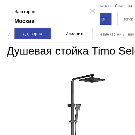
Бренды
Доставка
Установка
Москва
Ваш город
Каталог
Москва
Да, верно
Изменить
Главная страница
Смесители и души
Души
Душевые стойки
Timo
Душевая стойка Timo Se