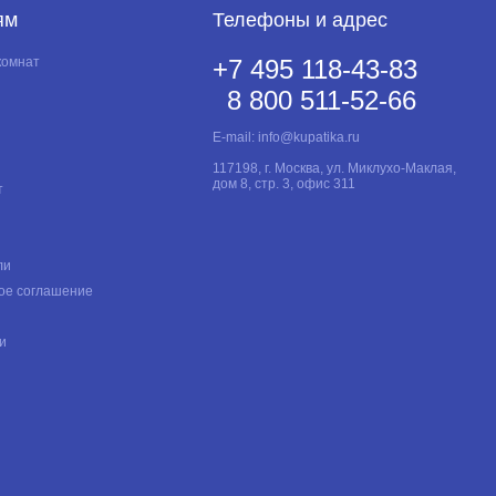
ям
Телефоны и адрес
комнат
+7 495 118-43-83
8 800 511-52-66
E-mail:
info@kupatika.ru
117198, г. Москва, ул. Миклухо-Маклая,
дом 8, стр. 3, офис 311
т
ли
ое соглашение
и