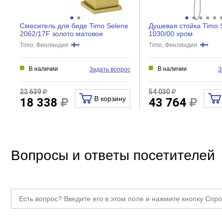
Экономия воды
Девиатор
Смеситель для биде Timo Selene
Душевая стойка Timo 
Защита от обратного потока
2062/17F золото матовое
1030/00 хром
Timo, Финляндия
Timo, Финляндия
Термостат
Работа с проточным водонагревателем
В наличии
В наличии
Задать вопрос
З
Защита от перекручивания
22 639
54 030
Смеситель
В корзину
18 338
43 764
Тропический душ
Ручной душ
Излив для наполнения ванн
Вопросы и ответы посетителей
Количество режимов
Материал