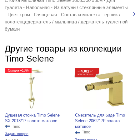
Стойка напольная Timo Selene 10085/00 хром - Для
туалета - Напольная - Из латуни / стеклянные элементы
- Цвет хром - Глянцевая - Состав комплекта - ершик /
полотенцедержатель / мыльница / держатель туалетной
бумаги
Другие товары из коллекции
Timo Selene
Скидка −18%
− 4301
₽
ЧЕРЕЗ КОРЗИНУ
Душевая стойка Timo Selene
Смеситель для биде Timo
SX-2013/17 золото матовое
Selene 2062/17F золото
матовое
Timo
Timo
Задать вопрос
Задать вопрос