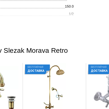
150.0
1/2
6.8
13.4
Золото
 Slezak Morava Retro
Ретро
Глянцевое
БЕСПЛАТНАЯ
БЕСПЛАТНАЯ
На стену
ДОСТАВКА
ДОСТАВКА
Округлая
Нет
Да