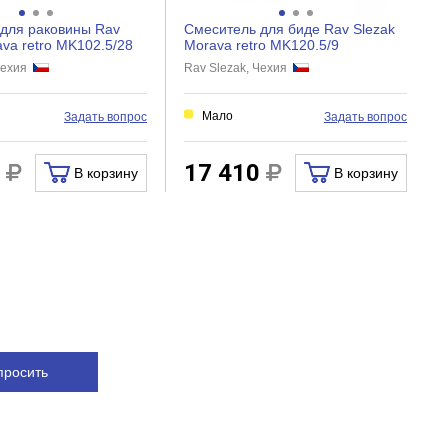
для раковины Rav
Смеситель для биде Rav Slezak
ava retro MK102.5/28
Morava retro MK120.5/9
 Чехия
Rav Slezak, Чехия
Мало
Задать вопрос
Задать вопрос
0
17 410
В корзину
В корзину
просить