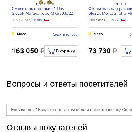
Материал
Смеситель напольный Rav
Смеситель для раков
Управление
Slezak Morava retro MK550.5/2Z
Slezak Morava retro 
Rav Slezak, Чехия
Rav Slezak, Чехия
Механизм
Кол-во отверстий для монтажа
Мало
Мало
Задать вопрос
З
Экономия воды
Поворот излива
163 050
73 730
В корзину
Девиатор
Защита от обратного потока
Термостат
Вопросы и ответы посетителей
Аэратор
Отзывы покупателей