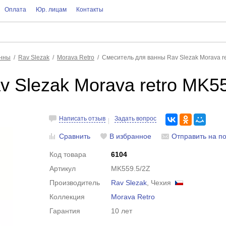
Оплата
Юр. лицам
Контакты
анны
Rav Slezak
Morava Retro
Смеситель для ванны Rav Slezak Morava r
 Slezak Morava retro MK5
Написать отзыв
Задать вопрос
Сравнить
В избранное
Отправить на по
Код товара
6104
Артикул
MK559.5/2Z
Производитель
Rav Slezak
, Чехия
Коллекция
Morava Retro
Гарантия
10 лет