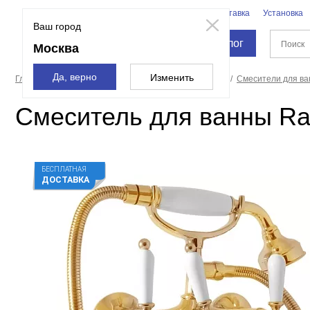
Бренды
Доставка
Установка
Москва
Ваш город
Каталог
Москва
Да, верно
Изменить
Главная страница
Смесители и души
Смесители
Смесители для в
Смеситель для ванны Rav
БЕСПЛАТНАЯ
ДОСТАВКА