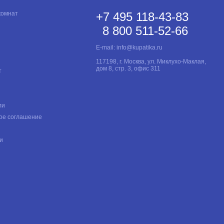
комнат
+7 495 118-43-83
8 800 511-52-66
E-mail:
info@kupatika.ru
117198, г. Москва, ул. Миклухо-Маклая,
дом 8, стр. 3, офис 311
т
ли
ое соглашение
и