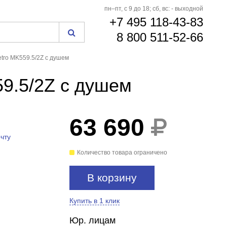
пн–пт, с 9 до 18; сб, вс: - выходной
+7 495 118-43-83
8 800 511-52-66
etro MK559.5/2Z с душем
59.5/2Z с душем
63 690
чту
Количество товара ограничено
В корзину
Купить в 1 клик
Юр. лицам