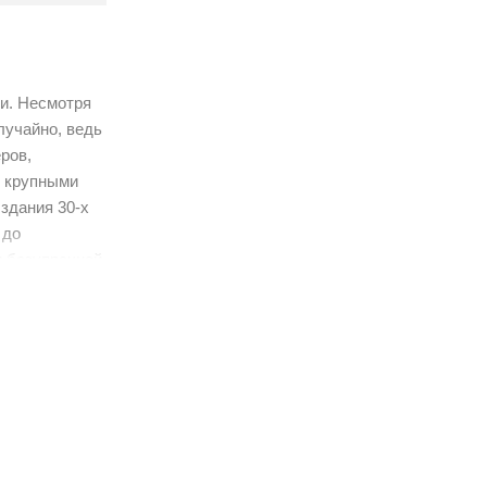
ми. Несмотря
лучайно, ведь
ров,
с крупными
здания 30-х
 до
и безупречной
а
артаментах
атуры и
рамической
олнен из