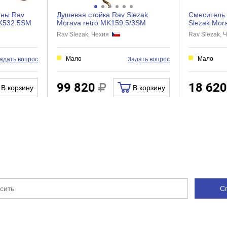
Латунь
ины Rav
Душевая стойка Rav Slezak
Смеситель 
Вентильное
MK532.5SM
Morava retro MK159.5/3SM
Slezak Mor
Rav Slezak, Чехия
Rav Slezak,
Керамическая кран-букса
2
Мало
Мало
адать вопрос
Задать вопрос
Нет
Нет
99 820
18 62
В корзину
В корзину
Нет
Нет
Нет
Нет
С