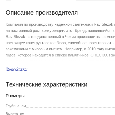
Описание производителя
Компания по производству надежной сантехники Rav Slezak ш
на постоянный рост конкуренции, этот бренд, появившийся в
Rav Slezak - это единственный в Чехии производитель смес
настоящее конструкторское бюро, способное проектировать
заказчиками с мировым именем. Например, в 2010 году имен
годов, которое находится в списке памятников ЮНЕСКО. Ra
смесителей класса Люкс с чешским граненым хрусталем, пр
функциональностью.
Подробнее
Коллекция Morava retro - это особенное дизайнерское дости
воспроизвели величие ушедшей эпохи. Теперь каждый из на
Технические характеристики
времен прошлого столетия.
Размеры
Смеситель для ванны с душем Rav Slezak Morava retro MK55
Глубина, см
напора воды происходит с помощью латунных вентилей с над
вставкой в стиле ретро. Переключение режимов ванна/душ 
Высота, см