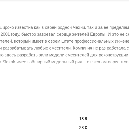
ироко известна как в своей родной Чехии, так и за ее предела
 2001 году, быстро завоевал сердца жителей Европы. И это не с
ителей, который имеет в своем штате профессиональных инжене
 и разрабатывать любые смесители. Компания не раз работала 
но здесь разрабатывали модели смесителей для реконструкции 
v Slezak имеет обширный модельный ряд – от эконом-вариантов
и этом каждое изделие обладает высоким уровнем надежности 
жение для бренда Rav Slezak. Именно в ней конструкторы бренд
с сможет почувствовать атмосферу, царившую в роскошных ап
9.5/2Z в комплекте с душевым гарнитуром. Регулировка темпер
13.9
писями "Hot" и "Cold". Ручная лейка из латуни с эффектной ке
происходит с помощью рычага на корпусе смесителя. Шланг вып
23.0