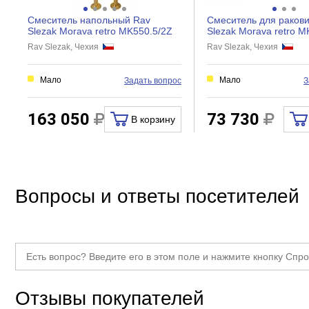
Механизм
Смеситель напольный Rav
Смеситель для раков
Кол-во отверстий для монтажа
Slezak Morava retro MK550.5/2Z
Slezak Morava retro 
Rav Slezak, Чехия
Rav Slezak, Чехия
Экономия воды
Поворот излива
Мало
Мало
Задать вопрос
З
Девиатор
Защита от обратного потока
163 050
73 730
В корзину
Термостат
Аэратор
Тип подводки
Вопросы и ответы посетителей
Донный клапан
Гигиенический душ
Отзывы покупателей