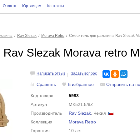
Оплата
Юр. лицам
Контакты
аковины
Rav Slezak
Morava Retro
Смеситель для раковины Rav Slezak Mo
Rav Slezak Morava retro 
Написать отзыв
Задать вопрос
Сравнить
В избранное
Отправить на по
Код товара
5983
Артикул
MK521.5/8Z
Производитель
Rav Slezak
, Чехия
Коллекция
Morava Retro
Гарантия
10 лет