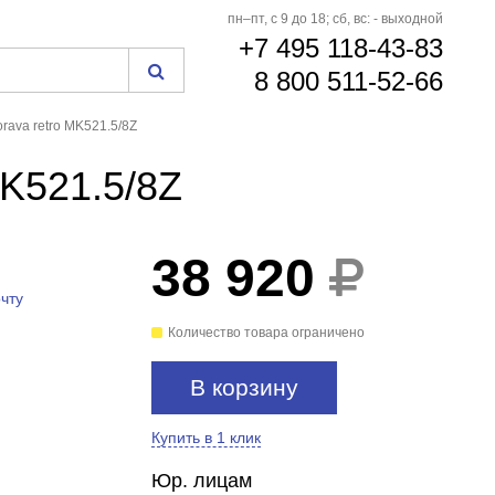
пн–пт, с 9 до 18; сб, вс: - выходной
+7 495 118-43-83
8 800 511-52-66
rava retro MK521.5/8Z
MK521.5/8Z
38 920
чту
Количество товара ограничено
В корзину
Купить в 1 клик
Юр. лицам