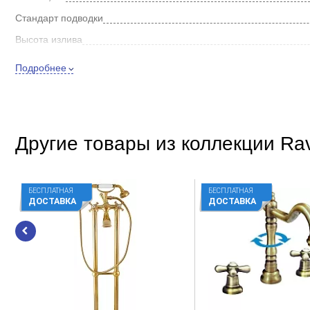
донный клапан системы Click Clack.
Стандарт подводки
Высота излива
Длина излива
Подробнее
Внешнее исполнение
Цвет
Стиль
Другие товары из коллекции Rav
Покрытие
Способ монтажа
БЕСПЛАТНАЯ
БЕСПЛАТНАЯ
Форма
ДОСТАВКА
ДОСТАВКА
Встраиваемый
Особенности
Материал
Управление