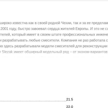
ироко известна как в своей родной Чехии, так и за ее предела
 2001 году, быстро завоевал сердца жителей Европы. И это не с
ителей, который имеет в своем штате профессиональных инжене
 и разрабатывать любые смесители. Компания не раз работала 
но здесь разрабатывали модели смесителей для реконструкции 
v Slezak имеет обширный модельный ряд – от эконом-вариантов
и этом каждое изделие обладает высоким уровнем надежности 
жение для бренда Rav Slezak. Именно в ней конструкторы бренд
с сможет почувствовать атмосферу, царившую в роскошных ап
tro MK521.5/8Z c прочным монолитным корпусом. Регулировка т
илей с надписями "Hot" и "Cold". Надежная керамическая кран-
21.5
оляет без проблем осуществить подключение смесителя. В комп
22.0