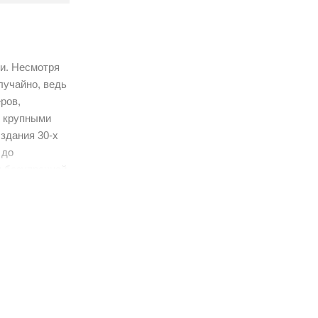
ми. Несмотря
лучайно, ведь
ров,
с крупными
здания 30-х
 до
и безупречной
а
артаментах
емпературы и
букса
лект входит