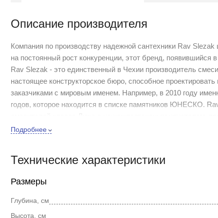
Описание производителя
Компания по производству надежной сантехники Rav Slezak ш
на постоянный рост конкуренции, этот бренд, появившийся в
Rav Slezak - это единственный в Чехии производитель смес
настоящее конструкторское бюро, способное проектировать
заказчиками с мировым именем. Например, в 2010 году имен
годов, которое находится в списке памятников ЮНЕСКО. Ra
смесителей класса Люкс с чешским граненым хрусталем, пр
функциональностью.
Подробнее
Коллекция Morava retro - это особенное дизайнерское дости
воспроизвели величие ушедшей эпохи. Теперь каждый из на
Технические характеристики
времен прошлого столетия.
Размеры
Современный смеситель для раковины Rav Slezak Morava re
напора воды происходит с помощью двух металлических вент
Глубина, см
производства Германии. Гибкая подводка длиной 35 см позв
Высота, см