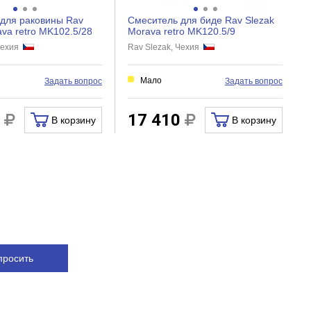
для раковины Rav
Смеситель для биде Rav Slezak
ava retro MK102.5/28
Morava retro MK120.5/9
 Чехия
Rav Slezak, Чехия
Мало
Задать вопрос
Задать вопрос
0
17 410
В корзину
В корзину
просить