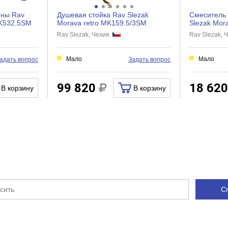
Керамическая кран-букса
ины Rav
Душевая стойка Rav Slezak
Смеситель 
1
MK532.5SM
Morava retro MK159.5/3SM
Slezak Mor
Rav Slezak, Чехия
Rav Slezak,
Есть
Есть
Мало
Мало
адать вопрос
Задать вопрос
Нет
Нет
99 820
18 62
В корзину
В корзину
Нет
Есть
Гибкая
Нет
Нет
С