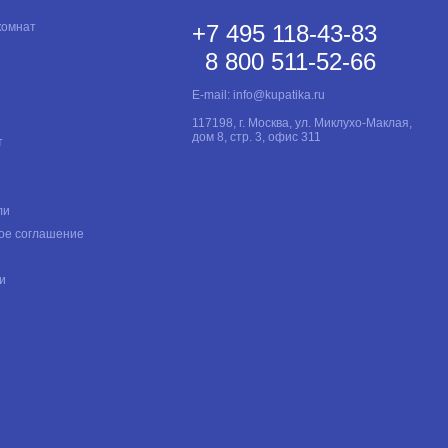
комнат
+7 495 118-43-83
8 800 511-52-66
E-mail:
info@kupatika.ru
117198, г. Москва, ул. Миклухо-Маклая,
дом 8, стр. 3, офис 311
т
ли
ое соглашение
и