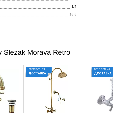
1/2
15.5
18.0
Золото
Ретро
 Slezak Morava Retro
Глянцевое
На раковину
БЕСПЛАТНАЯ
БЕСПЛАТНАЯ
Округлая
ДОСТАВКА
ДОСТАВКА
Нет
Латунь
Вентильное