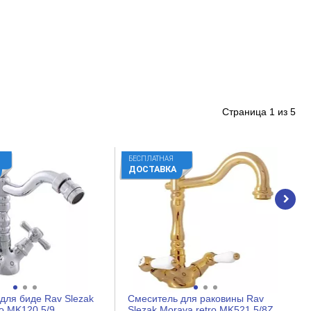
Страница
1
из
5
БЕСПЛАТНАЯ
ДОСТАВКА
для биде Rav Slezak
Смеситель для раковины Rav
ro MK120.5/9
Slezak Morava retro MK521.5/8Z