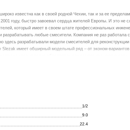
ироко известна как в своей родной Чехии, так и за ее предела
 2001 году, быстро завоевал сердца жителей Европы. И это не с
ителей, который имеет в своем штате профессиональных инжене
 и разрабатывать любые смесители. Компания не раз работала 
но здесь разрабатывали модели смесителей для реконструкции 
v Slezak имеет обширный модельный ряд – от эконом-вариантов
и этом каждое изделие обладает высоким уровнем надежности 
жение для бренда Rav Slezak. Именно в ней конструкторы бренд
с сможет почувствовать атмосферу, царившую в роскошных ап
tro MK102.5/28 c прочным монолитным корпусом. Регулировка т
илей с надписями "Hot" и "Cold". Надежные керамические кран
1/2
9.0
22.4