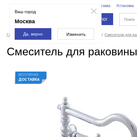
Бренды
Доставка
Установка
Москва
Ваш город
Каталог
Москва
Да, верно
Изменить
Главная страница
Смесители и души
Смесители
Смесители для р
Смеситель для раковины 
БЕСПЛАТНАЯ
ДОСТАВКА