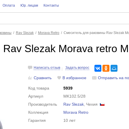
Оплата
Юр. лицам
Контакты
аковины
Rav Slezak
Morava Retro
Смеситель для раковины Rav Slezak Mo
Rav Slezak Morava retro M
Написать отзыв
Задать вопрос
Сравнить
В избранное
Отправить на по
Код товара
5939
Артикул
MK102.5/28
Производитель
Rav Slezak
, Чехия
Коллекция
Morava Retro
Гарантия
10 лет