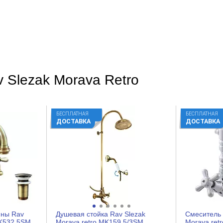
Хром
Ретро
Глянцевое
На стену
 Slezak Morava Retro
Округлая
Нет
БЕСПЛАТНАЯ
БЕСПЛАТНАЯ
ДОСТАВКА
ДОСТАВКА
Латунь
Вентильное
Керамическая кран-букса
2
Нет
ины Rav
Душевая стойка Rav Slezak
Смеситель 
Есть
MK532.5SM
Morava retro MK159.5/3SM
Morava ret