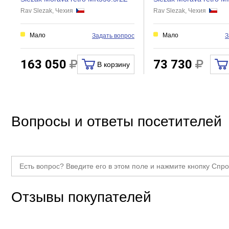
Rav Slezak, Чехия
Rav Slezak, Чехия
Девиатор
Защита от обратного потока
Мало
Мало
Задать вопрос
З
Термостат
Аэратор
163 050
73 730
В корзину
Донный клапан
Гигиенический душ
Вопросы и ответы посетителей
Отзывы покупателей