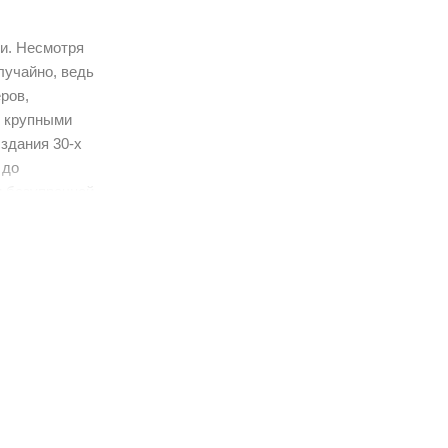
ми. Несмотря
лучайно, ведь
ров,
с крупными
здания 30-х
 до
и безупречной
а
артаментах
емпературы и
-буксы