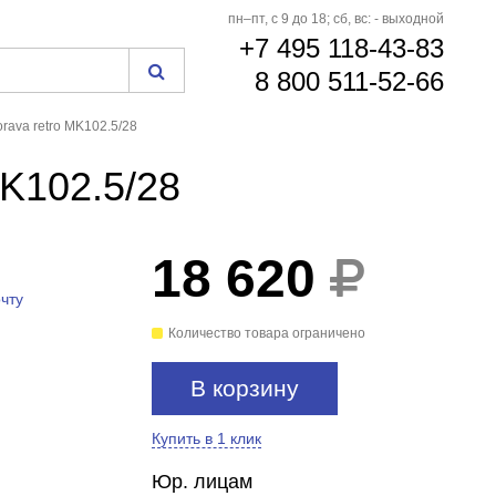
пн–пт, с 9 до 18; сб, вс: - выходной
+7 495 118-43-83
8 800 511-52-66
rava retro MK102.5/28
K102.5/28
18 620
чту
Количество товара ограничено
В корзину
Купить в 1 клик
Юр. лицам