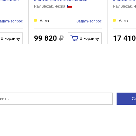
Rav Slezak, Чехия
Rav Slezak,
Нет
Нет
Мало
Мало
адать вопрос
Задать вопрос
Нет
Нет
99 820
17 41
В корзину
В корзину
Нет
Нет
С