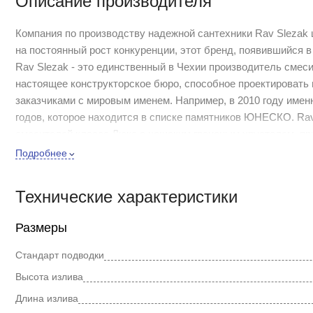
Описание производителя
Компания по производству надежной сантехники Rav Slezak ш
на постоянный рост конкуренции, этот бренд, появившийся в
Rav Slezak - это единственный в Чехии производитель смес
настоящее конструкторское бюро, способное проектировать
заказчиками с мировым именем. Например, в 2010 году имен
годов, которое находится в списке памятников ЮНЕСКО. Ra
смесителей класса Люкс с чешским граненым хрусталем, пр
функциональностью.
Подробнее
Коллекция Morava retro - это особенное дизайнерское дости
воспроизвели величие ушедшей эпохи. Теперь каждый из на
Технические характеристики
времен прошлого столетия.
Размеры
Современный смеситель для раковины Rav Slezak Morava re
напора воды происходит с помощью двух металлических вент
Стандарт подводки
производства Германии.
Высота излива
Длина излива