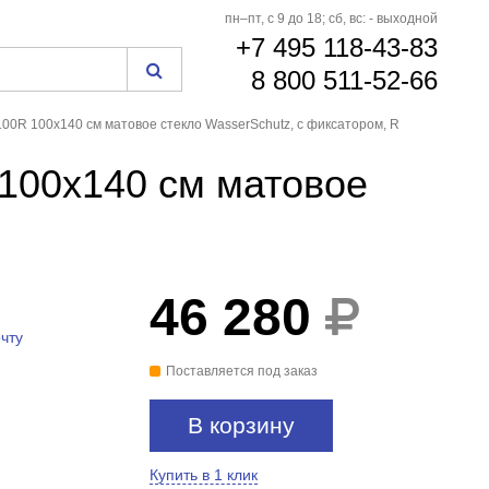
пн–пт, с 9 до 18; сб, вс: - выходной
+7 495 118-43-83
8 800 511-52-66
0R 100x140 см матовое стекло WasserSchutz, с фиксатором, R
100x140 см матовое
46 280
СКИДКА 19%22%17%18%
ПО ПРОМОКОДУ
чту
Поставляется под заказ
В корзину
Купить в 1 клик