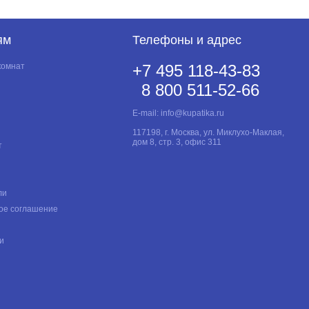
ям
Телефоны и адрес
комнат
+7 495 118-43-83
8 800 511-52-66
E-mail:
info@kupatika.ru
117198, г. Москва, ул. Миклухо-Маклая,
дом 8, стр. 3, офис 311
т
ли
ое соглашение
и