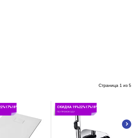
озможная
Страница
1
из
5
о менять
22%17%18%
СКИДКА 19%22%17%18%
ПО ПРОМОКОДУ