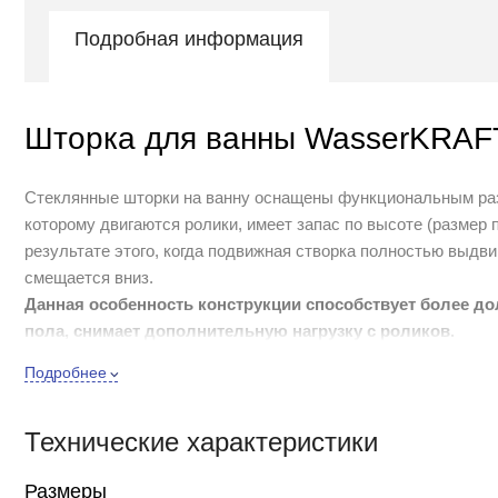
Подробная информация
Шторка для ванны WasserKRAFT
Стеклянные шторки на ванну оснащены функциональным разд
которому двигаются ролики, имеет запас по высоте (размер
результате этого, когда подвижная створка полностью выдв
смещается вниз.
Данная особенность конструкции способствует более до
пола, снимает дополнительную нагрузку с роликов.
Для ухода на матовой стороной стекла не рекомендуем испо
Подробнее
использовать мыльную воду и мягкие неворсистые ткани.
Технические характеристики
Закаленное матовое стекло 6 мм
Покрытие стекла WasserSchutz
Размеры
Распашной механизм из сплава металлов с функцией по