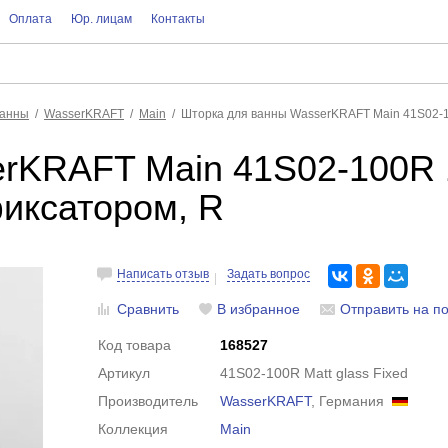
Оплата
Юр. лицам
Контакты
ванны
WasserKRAFT
Main
Шторка для ванны WasserKRAFT Main 41S02-10
rKRAFT Main 41S02-100R 
фиксатором, R
Написать отзыв
Задать вопрос
Сравнить
В избранное
Отправить на по
Код товара
168527
Артикул
41S02-100R Matt glass Fixed
Производитель
WasserKRAFT
, Германия
Коллекция
Main