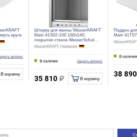
Нет
Раздвижная
sserKRAFT
Шторка для ванны WasserKRAFT
Поддон дл
Есть
ерть круга
Main 41S02-100 100х140,
Main 41T07
покрытие стекла WasserSchut...
WasserKRAF
Да
WasserKRAFT, Германия
В наличи
адать вопрос
В наличии
Задать вопрос
торка для ванны
38 89
В корзину
35 810
В корзину
С