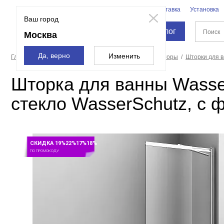
Бренды
Доставка
Установка
Москва
Ваш город
Каталог
Москва
Да, верно
Изменить
Главная страница
Душевые кабины, углы, двери, шторы
Шторки для 
Шторка для ванны Wasse
стекло WasserSchutz, с 
СКИДКА 19%22%17%18%
ПО ПРОМОКОДУ