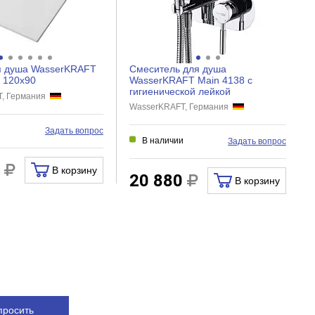
я душа WasserKRAFT
Смеситель для душа
 120x90
WasserKRAFT Main 4138 с
гигиенической лейкой
T, Германия
WasserKRAFT, Германия
и
Задать вопрос
В наличии
Задать вопрос
0
В корзину
20 880
В корзину
просить