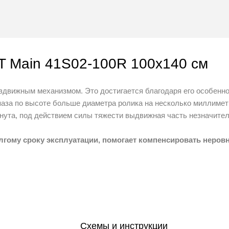
 Main 41S02-100R 100x140 см
вижным механизмом. Это достигается благодаря его особеннос
 паза по высоте больше диаметра ролика на несколько миллимет
инута, под действием силы тяжести выдвижная часть незначите
лгому сроку эксплуатации, помогает компенсировать неровн
льзовать средства для мытья стекол. Для очистки изделия мож
Схемы и инструкции
дъема