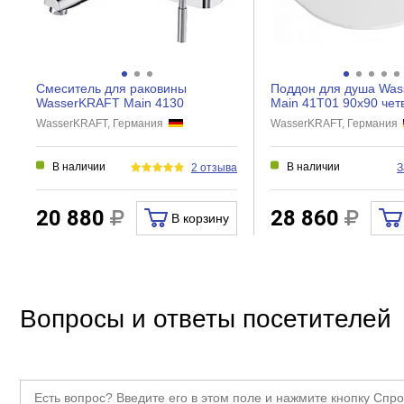
Дверь
Особенности
Конструкция двери
Смеситель для раковины
Поддон для душа Wa
Водоотталкивающее покрытие
WasserKRAFT Main 4130
Main 41T01 90x90 четв
WasserKRAFT, Германия
WasserKRAFT, Германия
Монтаж к стене
Прочие
В наличии
В наличии
2 отзыва
З
Тип товара
Ш
20 880
28 860
В корзину
Вопросы и ответы посетителей