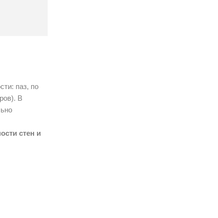
ти: паз, по
ров). В
льно
ости стен и
но