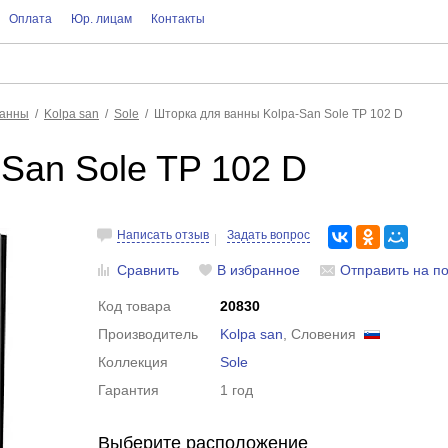
Оплата
Юр. лицам
Контакты
ванны
Kolpa san
Sole
Шторка для ванны Kolpa-San Sole TP 102 D
San Sole TP 102 D
Написать отзыв
Задать вопрос
Сравнить
В избранное
Отправить на по
Код товара
20830
Производитель
Kolpa san
, Словения
Коллекция
Sole
Гарантия
1 год
Выберите расположение