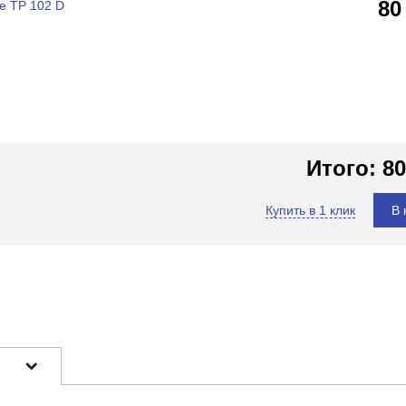
80
e TP 102 D
Итого:
80
Купить в 1 клик
В 