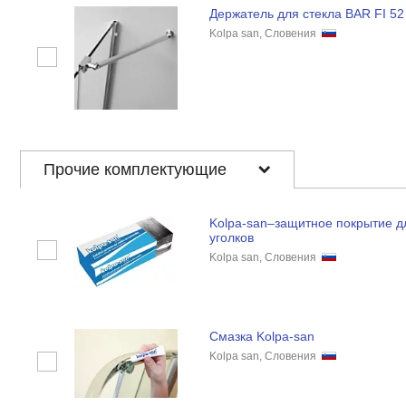
Держатель для стекла BAR FI 52
Kolpa san, Словения
Прочие комплектующие
Kolpa-san–защитное покрытие д
уголков
Kolpa san, Словения
Смазка Kolpa-san
Kolpa san, Словения