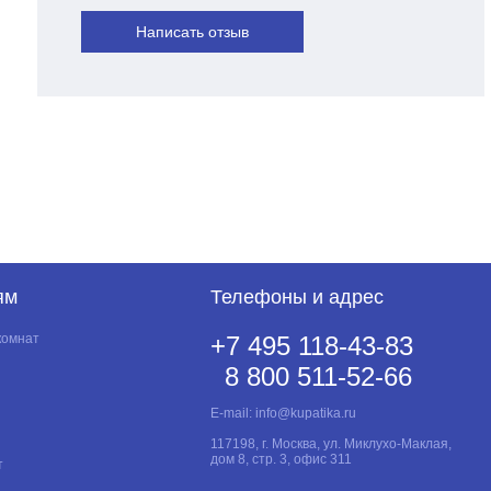
Написать отзыв
ям
Телефоны и адрес
комнат
+7 495 118-43-83
8 800 511-52-66
E-mail:
info@kupatika.ru
117198, г. Москва, ул. Миклухо-Маклая,
дом 8, стр. 3, офис 311
т