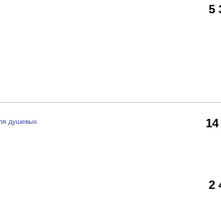
5
14
ля душевых
2