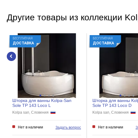
Другие товары из коллекции Kol
БЕСПЛАТНАЯ
БЕСПЛАТНАЯ
ДОСТАВКА
ДОСТАВКА
Шторка для ванны Kolpa-San
Шторка для ванны Kol
Sole TP 143 Loco L
Sole TP 143 Loco D
Kolpa san, Словения
Kolpa san, Словения
Нет в наличии
Нет в наличии
Задать вопрос
З