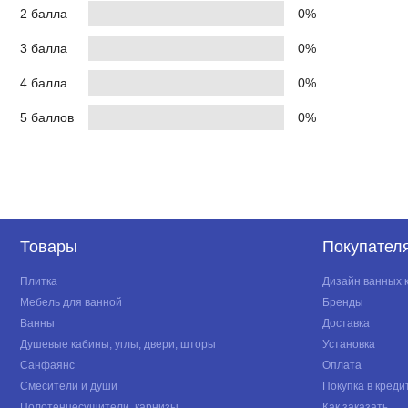
2 балла
0%
3 балла
0%
4 балла
0%
5 баллов
0%
Товары
Покупател
Плитка
Дизайн ванных 
Мебель для ванной
Бренды
Ванны
Доставка
Душевые кабины, углы, двери, шторы
Установка
Санфаянс
Оплата
Смесители и души
Покупка в креди
Полотенцесушители, карнизы
Как заказать