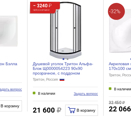
− 3240
₽
-32%
ЧЕРЕЗ КОРЗИНУ
он Бэлла
Душевой уголок Тритон Альфа-
Акриловая 
Блэк Щ0000054223 90x90
170х100 см
прозрачное, с поддоном
Тритон, Рос
Тритон, Россия
В наличи
адать вопрос
В наличии
Задать вопрос
32 450
В корзину
22 06
21 600
В корзину