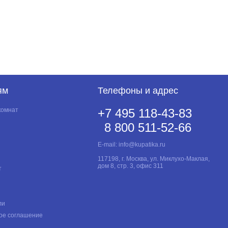
ям
Телефоны и адрес
комнат
+7 495 118-43-83
8 800 511-52-66
E-mail:
info@kupatika.ru
117198, г. Москва, ул. Миклухо-Маклая,
дом 8, стр. 3, офис 311
т
ли
ое соглашение