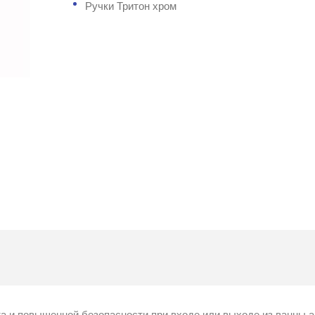
Ручки Тритон хром
а и повышенной безопасности при входе или выходе из ванны 