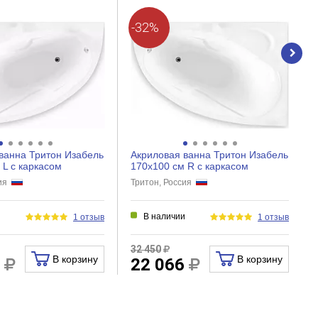
-32%
ванна Тритон Изабель
Акриловая ванна Тритон Изабель
 L с каркасом
170х100 см R с каркасом
сия
Тритон, Россия
и
В наличии
1 отзыв
1 отзыв
32 450
В корзину
В корзину
6
22 066