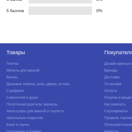
5 баллов
0%
Товары
Покупател
Плитка
Дизайн ванных 
Мебель для ванной
Бренды
Ванны
Доставка
Душевые кабины, углы, двери, шторы
Установка
Санфаянс
Оплата
Смесители и души
Покупка в креди
Полотенцесушители, карнизы
Как заказать
Аксессуары для ванной и туалета
Сертификаты
Напольные покрытия
Правила торгов
Бани и сауны
Пользовательск
Отопление и Климат
Новости