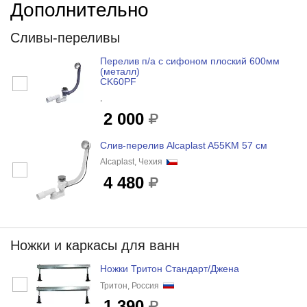
Дополнительно
Сливы-переливы
Перелив п/а с сифоном плоский 600мм
(металл)
CK60PF
,
2 000
Слив-перелив Alcaplast A55KM 57 cм
Alcaplast, Чехия
4 480
Ножки и каркасы для ванн
Ножки Тритон Стандарт/Джена
Тритон, Россия
1 390