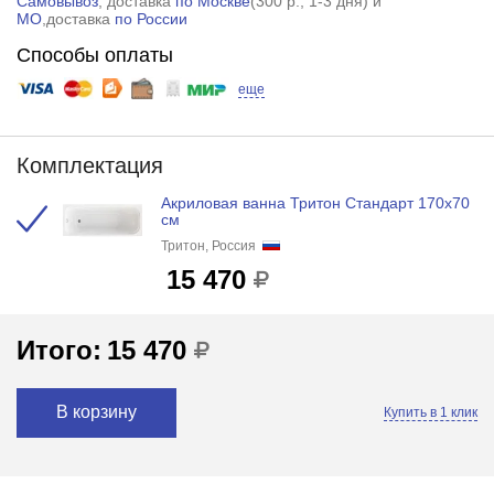
Самовывоз
, доставка
по Москве
(
300 р.
, 1-3 дня) и
МО
,доставка
по России
Способы оплаты
еще
Комплектация
Акриловая ванна Тритон Стандарт 170х70
см
Тритон, Россия
15 470
Итого:
15 470
В корзину
Купить в 1 клик