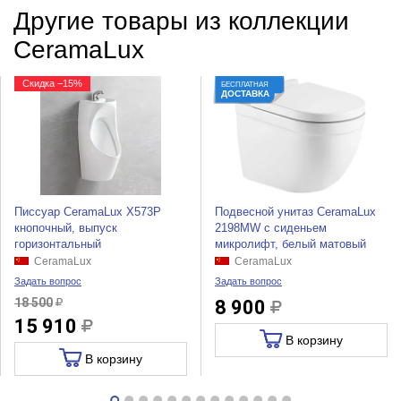
Другие товары из коллекции
CeramaLux
Скидка −15%
БЕСПЛАТНАЯ
ДОСТАВКА
Писсуар CeramaLux X573P
Подвесной унитаз CeramaLux
кнопочный, выпуск
2198MW с сиденьем
горизонтальный
микролифт, белый матовый
CeramaLux
CeramaLux
Задать вопрос
Задать вопрос
18 500
8 900
15 910
В корзину
В корзину