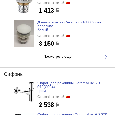
CeramaLux, Китай
1 413
Донный клапан Ceramalux RD002 без
перелива,
белый
CeramaLux, Китай
3 150
Посмотреть еще
Сифоны
Сифон для раковины CeramaLux RD
019(С054)
хром
CeramaLux, Китай
2 538
Сифон для раковины CeramaLux RD 020