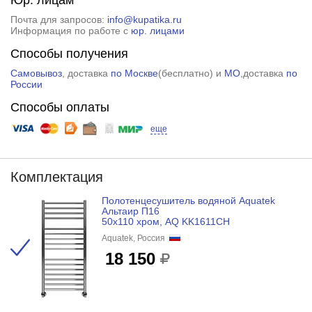
Почта для запросов:
info@kupatika.ru
Информация по работе с
юр. лицами
Способы получения
Самовывоз
, доставка
по Москве
(
бесплатно
) и
МО
,доставка
по
России
Способы оплаты
еще
Комплектация
Полотенцесушитель водяной Aquatek
Альтаир П16
50x110 хром, AQ KK1611CH
Aquatek, Россия
18 150