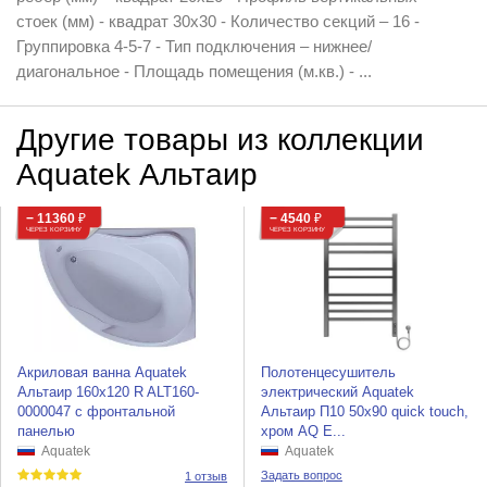
стоек (мм) - квадрат 30х30 - Количество секций – 16 -
Группировка 4-5-7 - Тип подключения – нижнее/
диагональное - Площадь помещения (м.кв.) - ...
Другие товары из коллекции
Aquatek Альтаир
− 11360
₽
− 4540
₽
ЧЕРЕЗ КОРЗИНУ
ЧЕРЕЗ КОРЗИНУ
Акриловая ванна Aquatek
Полотенцесушитель
Альтаир 160х120 R ALT160-
электрический Aquatek
0000047 с фронтальной
Альтаир П10 50x90 quick touch,
панелью
хром AQ E...
Aquatek
Aquatek
Задать вопрос
1 отзыв