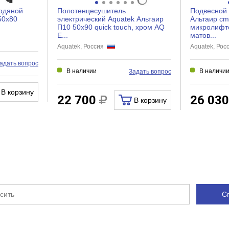
Есть
одяной
Полотенцесушитель
Подвесной 
Нет
50x80
электрический Aquatek Альтаир
Альтаир cm
П10 50x90 quick touch, хром AQ
микролифто
E...
матов...
Aquatek, Россия
Aquatek, Ро
й слив (воронка)
адать вопрос
В наличии
В наличи
Задать вопрос
Есть
Да
В корзину
22 700
26 03
В корзину
Нет
Нет
Да
Есть
Нет
ительного колена;
С