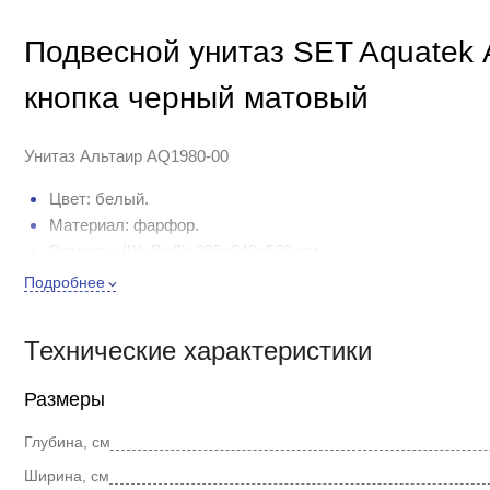
Подвесной унитаз SET Aquatek 
кнопка черный матовый
Унитаз Альтаир AQ1980-00
Цвет: белый.
Материал: фарфор.
Размеры (ШхВхД): 395х340х530 мм.
Безободковая конструкция.
Подробнее
Направление выпуска: горизонтальный (в стену).
Сиденье из дюропласта с плавным опусканием крышки (
Технические характеристики
Монтаж: подвесной.
Размеры
Инсталляция Standart INS-0000012Standart INS-0000012
Глубина, см
Цвет рамы: синий.
Цельнометаллическая сварная монтажная рама изготовле
Ширина, см