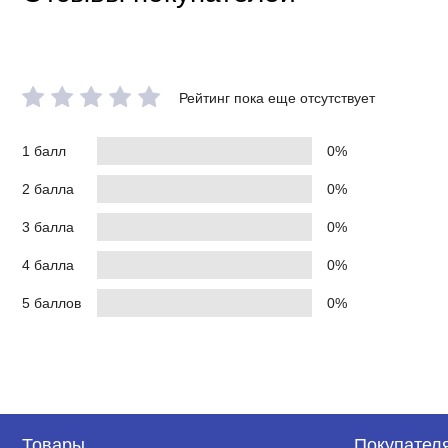
коробка ревизионного отверстия;
шпильки М12 крепления унитаза+эксцентрики с декорати
Монтажный комплект Aquatek KKI-0000002.
Клавиша смыва Aquatek KDI-0000017.
Рейтинг пока еще отсутствует
На фото могут быть отображены дополнительные опции, обр
право, без уведомления, вносить изменения в конструкцию,
1 балл
0%
потребительских свойств, с целью улучшения его технически
2 балла
0%
3 балла
0%
4 балла
0%
5 баллов
0%
Товары
Покупател