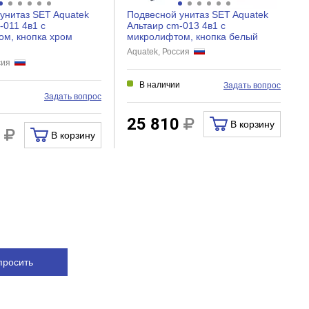
унитаз SET Aquatek
Подвесной унитаз SET Aquatek
-011 4в1 с
Альтаир cm-013 4в1 с
м, кнопка хром
микролифтом, кнопка белый
Aquatek, Россия
ссия
В наличии
Задать вопрос
и
Задать вопрос
25 810
В корзину
0
В корзину
просить