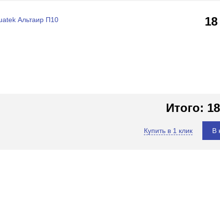
18
atek Альтаир П10
Итого:
18
Купить в 1 клик
В 