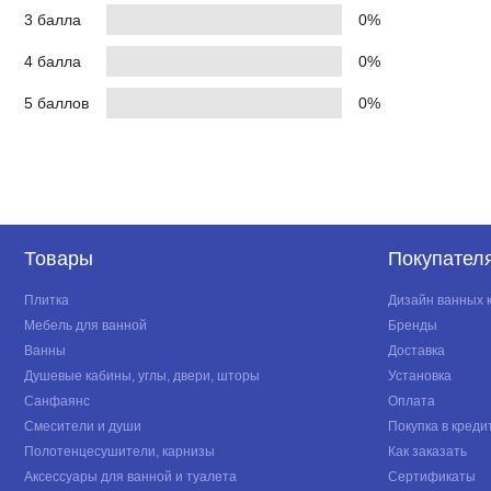
3 балла
0%
4 балла
0%
5 баллов
0%
Товары
Покупател
Плитка
Дизайн ванных 
Мебель для ванной
Бренды
Ванны
Доставка
Душевые кабины, углы, двери, шторы
Установка
Санфаянс
Оплата
Смесители и души
Покупка в креди
Полотенцесушители, карнизы
Как заказать
Аксессуары для ванной и туалета
Сертификаты