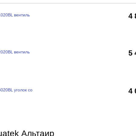
4
1020BL вентиль
5
2020BL вентиль
4
020BL уголок со
uatek Альтаир