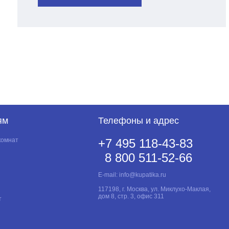
ям
Телефоны и адрес
комнат
+7 495 118-43-83
8 800 511-52-66
E-mail:
info@kupatika.ru
117198, г. Москва, ул. Миклухо-Маклая,
дом 8, стр. 3, офис 311
т