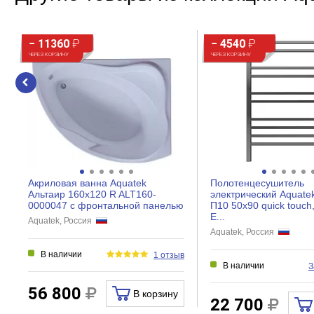
− 11360
₽
− 4540
₽
ЧЕРЕЗ КОРЗИНУ
ЧЕРЕЗ КОРЗИНУ
Акриловая ванна Aquatek
Полотенцесушитель
Альтаир 160х120 R ALT160-
электрический Aquate
0000047 с фронтальной панелью
П10 50x90 quick touch
E...
Aquatek, Россия
Aquatek, Россия
В наличии
1 отзыв
В наличии
З
56 800
В корзину
22 700