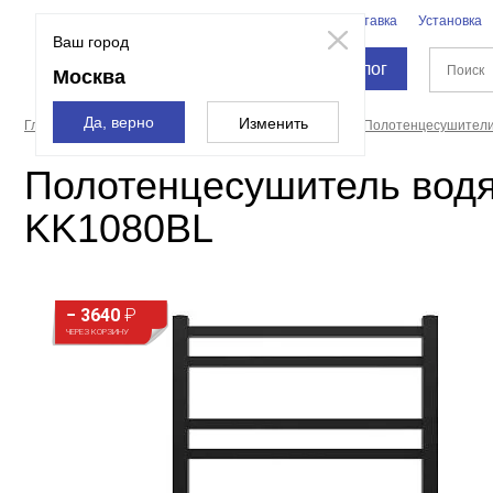
Бренды
Доставка
Установка
Москва
Ваш город
Каталог
Москва
Да, верно
Изменить
Главная страница
Полотенцесушители, карнизы
Полотенцесушител
Полотенцесушитель водя
KK1080BL
− 3640
₽
ЧЕРЕЗ КОРЗИНУ