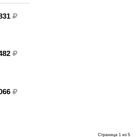
 831
 482
 066
Страница
1
из
5