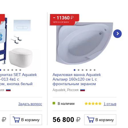
− 11360
₽
ЧЕРЕЗ КОРЗИНУ
унитаз SET Aquatek
Акриловая ванна Aquatek
-013 4в1 с
Альтаир 160х120 см L с
м, кнопка белый
фронтальным экраном
ссия
Aquatek, Россия
и
В наличии
Задать вопрос
1 отзыв
0
56 800
В корзину
В корзину