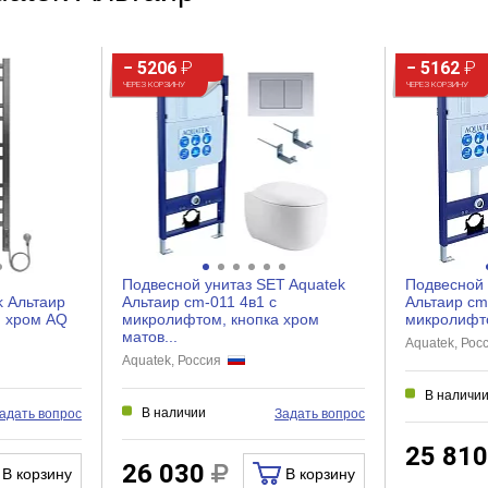
− 5206
₽
− 5162
₽
ЧЕРЕЗ КОРЗИНУ
ЧЕРЕЗ КОРЗИНУ
Подвесной унитаз SET Aquatek
Подвесной 
k Альтаир
Альтаир cm-011 4в1 с
Альтаир cm
, хром AQ
микролифтом, кнопка хром
микролифто
матов...
Aquatek, Ро
Aquatek, Россия
В наличи
В наличии
адать вопрос
Задать вопрос
25 81
26 030
В корзину
В корзину