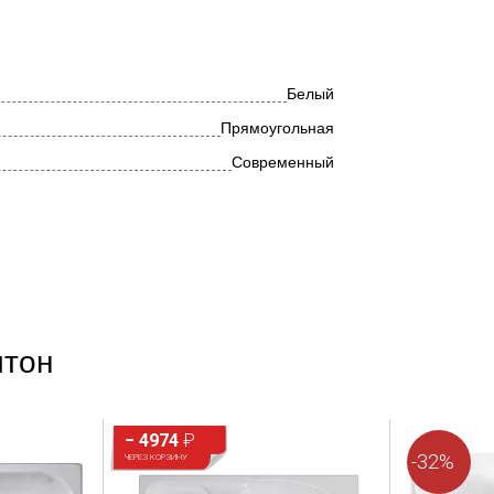
Белый
Прямоугольная
Современный
Полиуретан
Есть
итон
− 4974
₽
-32%
ЧЕРЕЗ КОРЗИНУ