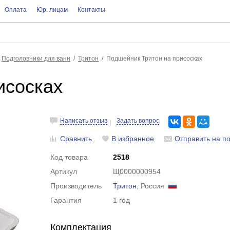
Оплата
Юр. лицам
Контакты
Подголовники для ванн
Тритон
Подшейник Тритон на присосках
исосках
Написать отзыв
Задать вопрос
Сравнить
В избранное
Отправить на по
Код товара
2518
Артикул
Щ0000000954
Производитель
Тритон
, Россия
Гарантия
1 год
Комплектация