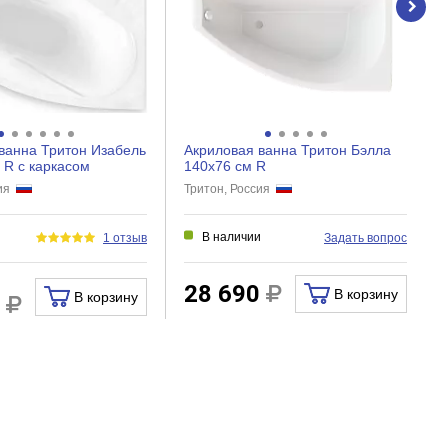
ванна Тритон Изабель
Акриловая ванна Тритон Бэлла
 R с каркасом
140х76 см R
сия
Тритон, Россия
и
В наличии
1 отзыв
Задать вопрос
28 690
В корзину
В корзину
6