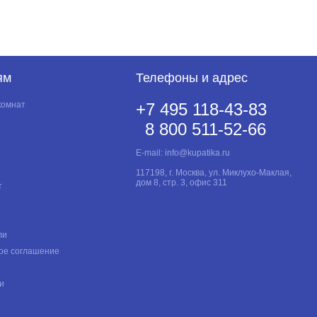
ям
Телефоны и адрес
комнат
+7 495 118-43-83
8 800 511-52-66
E-mail:
info@kupatika.ru
117198, г. Москва, ул. Миклухо-Маклая,
дом 8, стр. 3, офис 311
т
ли
ое соглашение
и