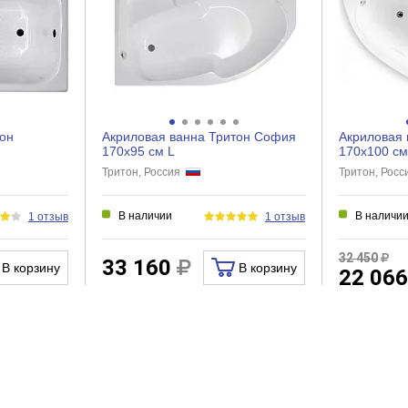
тон
Акриловая ванна Тритон София
Акриловая 
170x95 см L
170х100 см
Тритон, Россия
Тритон, Рос
В наличии
В наличи
1 отзыв
1 отзыв
32 450
33 160
В корзину
В корзину
22 06