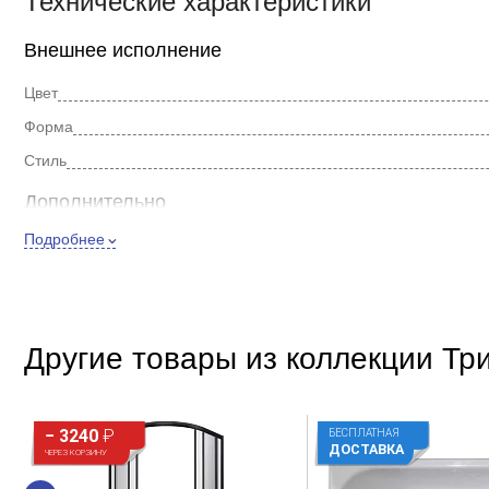
Технические характеристики
Внешнее исполнение
Цвет
Форма
Стиль
Дополнительно
Подробнее
Материал
Присоски
Другие товары из коллекции Тр
− 3240
₽
БЕСПЛАТНАЯ
ДОСТАВКА
ЧЕРЕЗ КОРЗИНУ