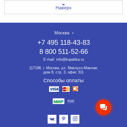
Наверх
Москва
+7 495 118-43-83
8 800 511-52-66
НЕТ СКИДКИ НА ТОВАР?!
ОФОРМЛЯЙТЕ ЗАКАЗ И
E-mail:
info@kupatika.ru
ВЫ ПОЛУЧИТЕ ЕЁ ДО 20%
117198, г. Москва, ул. Миклухо-Маклая,
Если товар не участвует ни в
дом 8, стр. 3, офис 311
какой акции, оформляйте
заказ и мы предоставим на
Способы оплаты
него скидку до 20%.
еще