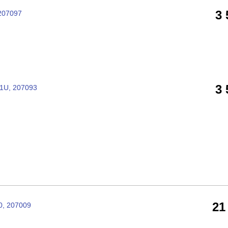
3
207097
3
1U, 207093
21
0, 207009