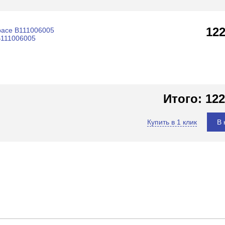
12
pace B111006005
 B111006005
Итого:
122
Купить в 1 клик
В 