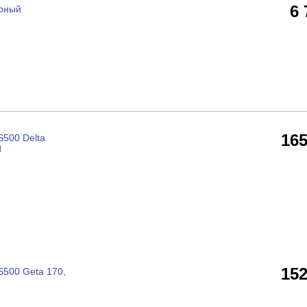
6
ерный
16
S500 Delta
d
15
S500 Geta 170,