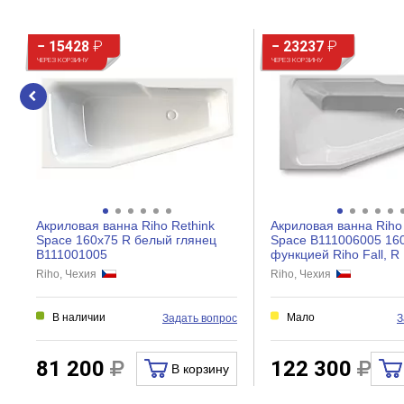
− 15428
₽
− 23237
₽
ЧЕРЕЗ КОРЗИНУ
ЧЕРЕЗ КОРЗИНУ
Акриловая ванна Riho Rethink
Акриловая ванна Riho
Space 160x75 R белый глянец
Space B111006005 160
B111001005
функцией Riho Fall, R 
Riho, Чехия
Riho, Чехия
В наличии
Мало
Задать вопрос
З
81 200
122 300
В корзину