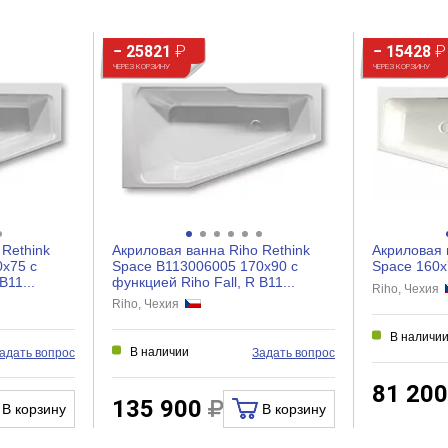
− 25821
₽
− 15428
₽
ЧЕРЕЗ КОРЗИНУ
ЧЕРЕЗ КОРЗИНУ
 Rethink
Акриловая ванна Riho Rethink
Акриловая 
x75 с
Space B113006005 170x90 с
Space 160x
B11...
функцией Riho Fall, R B11...
Riho, Чехия
Riho, Чехия
В наличи
В наличии
адать вопрос
Задать вопрос
81 20
135 900
В корзину
В корзину