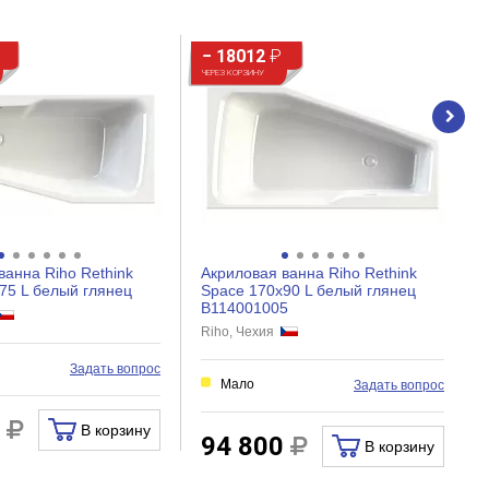
− 18012
₽
ЧЕРЕЗ КОРЗИНУ
ванна Riho Rethink
Акриловая ванна Riho Rethink
75 L белый глянец
Space 170x90 L белый глянец
B114001005
Riho, Чехия
и
Задать вопрос
Мало
Задать вопрос
0
В корзину
94 800
В корзину