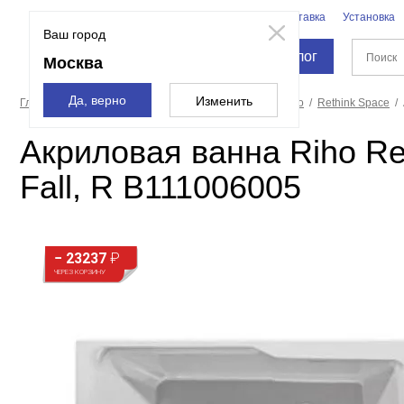
Бренды
Доставка
Установка
Москва
Ваш город
Каталог
Москва
Да, верно
Изменить
Главная страница
Ванны
Акриловые ванны
Riho
Rethink Space
Акриловая ванна Riho Re
Fall, R B111006005
− 23237
₽
ЧЕРЕЗ КОРЗИНУ