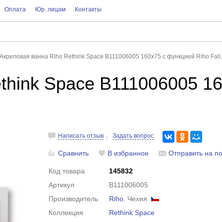
Оплата
Юр. лицам
Контакты
Акриловая ванна Riho Rethink Space B111006005 160x75 с функцией Riho Fall
think Space B111006005 1
Написать отзыв
Задать вопрос
Сравнить
В избранное
Отправить на по
Код товара
145832
Артикул
B111006005
Производитель
Riho
, Чехия
Коллекция
Rethink Space