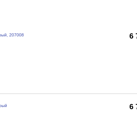
6
рый, 207008
6
ерый