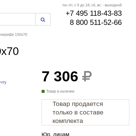
пн–пт, с 9 до 18; сб, вс: - выходной
+7 495 118-43-83
8 800 511-52-66
енерифе 150x70
0x70
7 306
чту
Товар в наличии
Товар продается
только в составе
комплекта
Юр. лицам