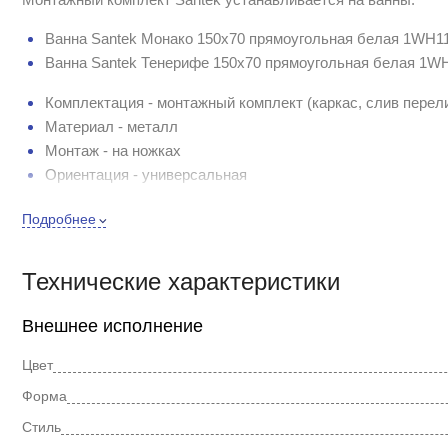
Ванна Santek Монако 150х70 прямоугольная белая 1WH1
Ванна Santek Тенерифе 150х70 прямоугольная белая 1W
Комплектация - монтажный комплект (каркас, слив перели
Материал - металл
Монтаж - на ножках
Ориентация - универсальная
Крепеж к панели - с крепежом к панели
Подробнее
Магниты - без магнитов
Технические характеристики
Внешнее исполнение
Цвет
Форма
Стиль