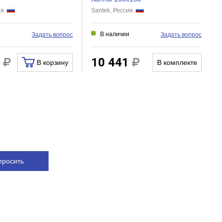
сия
Santek, Россия
и
В наличии
Задать вопрос
Задать вопрос
1
10 441
В корзину
В комплекте
просить