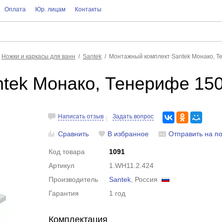
Оплата
Юр. лицам
Контакты
Ножки и каркасы для ванн
Santek
Монтажный комплект Santek Монако, Т
tek Монако, Тенерифе 15
Написать отзыв
Задать вопрос
Сравнить
В избранное
Отправить на по
Код товара
1091
Артикул
1.WH11.2.424
Производитель
Santek
, Россия
Гарантия
1 год
Комплектация