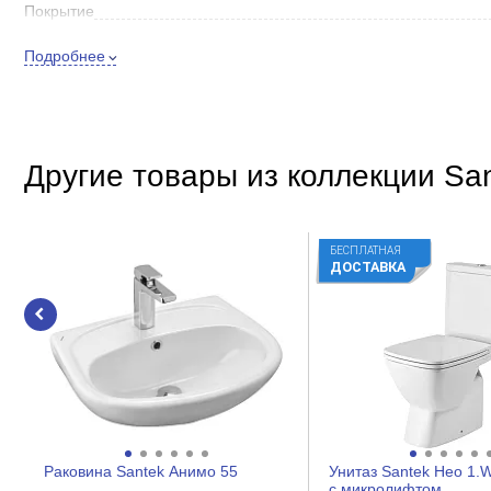
Покрытие
Дополнительно
Подробнее
Материал
Прочие
Другие товары из коллекции Sa
Длина, см
БЕСПЛАТНАЯ
ДОСТАВКА
Раковина Santek Анимо 55
Унитаз Santek Нео 1.
с микролифтом