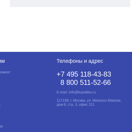
ям
Телефоны и адрес
комнат
+7 495 118-43-83
8 800 511-52-66
E-mail:
info@kupatika.ru
117198, г. Москва, ул. Миклухо-Маклая,
дом 8, стр. 3, офис 311
т
ли