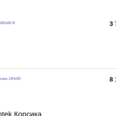
3
180x80 R
8
сика 180х80
ntek Корсика