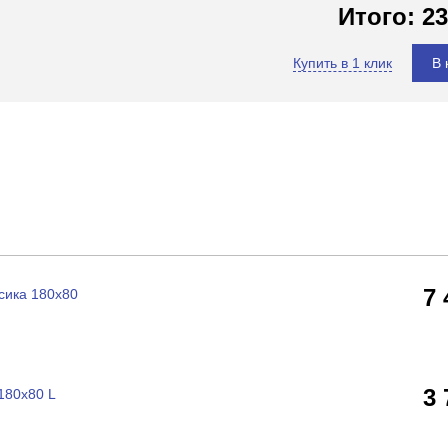
Итого:
23
Купить в 1 клик
В 
7
сика 180x80
3
180x80 L