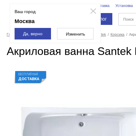
Бренды
Доставка
Установка
Москва
Ваш город
Каталог
Москва
Да, верно
Изменить
Главная страница
Ванны
Акриловые ванны
Santek
Корсика
Акр
Акриловая ванна Santek 
БЕСПЛАТНАЯ
ДОСТАВКА