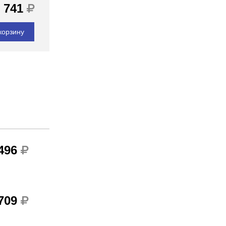
 741
корзину
 496
 709