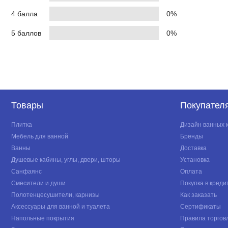
4 балла
0%
5 баллов
0%
Товары
Покупател
Плитка
Дизайн ванных 
Мебель для ванной
Бренды
Ванны
Доставка
Душевые кабины, углы, двери, шторы
Установка
Санфаянс
Оплата
Смесители и души
Покупка в креди
Полотенцесушители, карнизы
Как заказать
Аксессуары для ванной и туалета
Сертификаты
Напольные покрытия
Правила торгов