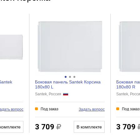
Santek
Боковая панель Santek Корсика
Боковая па
180x80 L
180x80 R
Santek, Россия
Santek, Рос
Под заказ
Под заказ
адать вопрос
Задать вопрос
3 709
3 709
комплекте
В комплекте