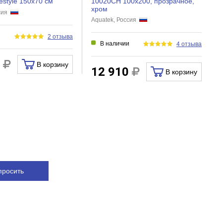
estyle 150х70 см
10020CH 100x200, прозрачное,
хром
ссия
Aquatek, Россия
и
2 отзыва
В наличии
4 отзыва
0
В корзину
12 910
В корзину
просить