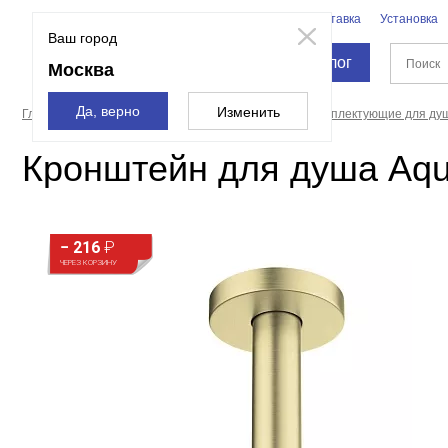
Бренды
Доставка
Установка
Москва
Ваш город
Каталог
Москва
Да, верно
Изменить
Главная страница
Смесители и души
Души
Комплектующие для ду
Кронштейн для душа Aq
− 216
₽
ЧЕРЕЗ КОРЗИНУ