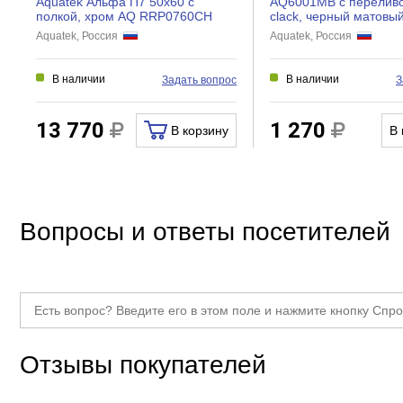
Aquatek Альфа П7 50x60 с
AQ6001MB с переливом
полкой, хром AQ RRP0760CH
clack, черный матовы
Aquatek, Россия
Aquatek, Россия
В наличии
В наличии
Задать вопрос
З
13 770
1 270
В корзину
В 
Вопросы и ответы посетителей
Отзывы покупателей