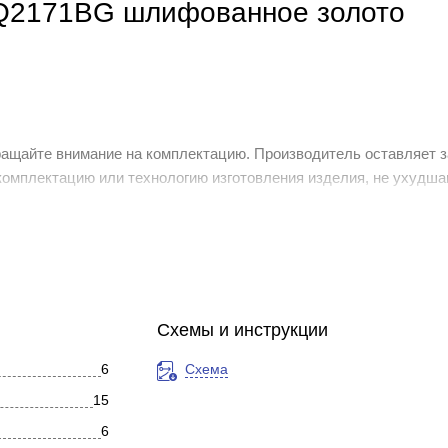
AQ2171BG шлифованное золото
ащайте внимание на комплектацию. Производитель оставляет з
 комплектацию или технологию изготовления изделия, не ухудш
х характеристик. Это не является недостатком товара.
Схемы и инструкции
6
Схема
15
6