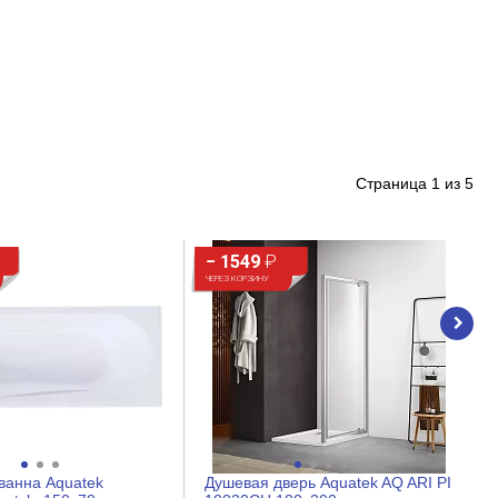
Страница
1
из
5
− 1549
₽
ЧЕРЕЗ КОРЗИНУ
ванна Aquatek
Душевая дверь Aquatek AQ ARI PI