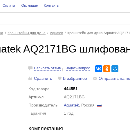
Оплата
Юр. лицам
Контакты
ша
Кронштейны для душа
Aquatek
Кронштейн для душа Aquatek AQ217
uatek AQ2171BG шлифован
Написать отзыв
Задать вопрос
Сравнить
В избранное
Отправить на по
Код товара
444551
Артикул
AQ2171BG
Производитель
Aquatek
, Россия
Гарантия
1 год
Комплектация