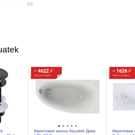
1/2
Современный
Округлая
Матовое золото
uatek
Матовое
− 4622
₽
− 1626
₽
ЧЕРЕЗ КОРЗИНУ
ЧЕРЕЗ КОРЗИНУ
На потолок
ek
Акриловая ванна Aquatek Дива
Акриловая 