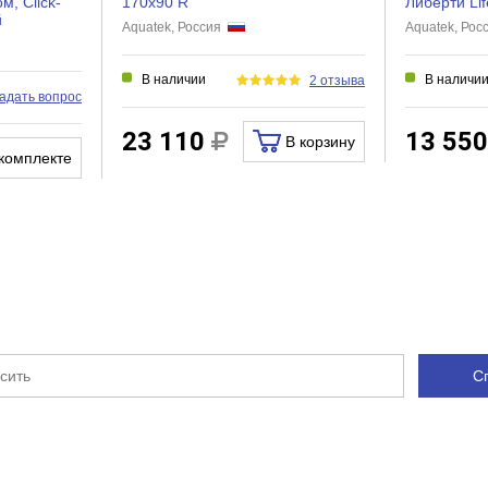
, Click-
170х90 R
Либерти Lif
й
Aquatek, Россия
Aquatek, Ро
В наличии
В наличи
2 отзыва
адать вопрос
23 110
13 55
В корзину
комплекте
С