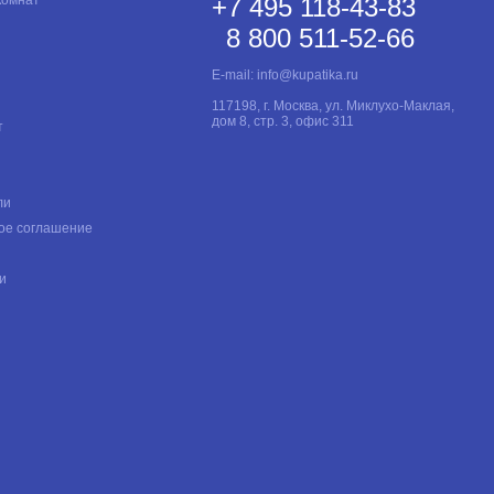
+7 495 118-43-83
8 800 511-52-66
E-mail:
info@kupatika.ru
117198, г. Москва, ул. Миклухо-Маклая,
дом 8, стр. 3, офис 311
т
ли
ое соглашение
и