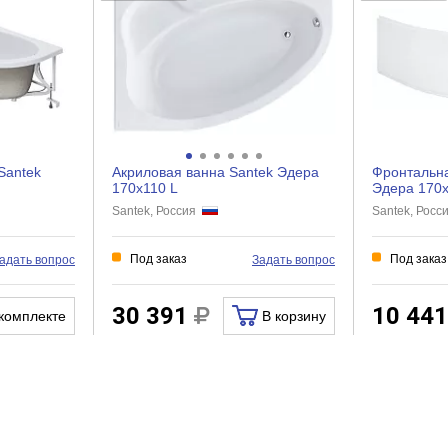
Нет
Нет
Нет
Левый угол
Santek
Акриловая ванна Santek Эдера
Фронтальна
170x110 L
Эдера 170x
Экран для ванны
Santek, Россия
Santek, Рос
Под заказ
Под заказ
адать вопрос
Задать вопрос
30 391
10 44
комплекте
В корзину