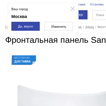
Бренды
Доставка
Установка
Москва
Ваш город
Каталог
Москва
Да, верно
Изменить
Главная страница
Ванны
Экраны для ванн
Santek
Эдера
Фронт
Фронтальная панель San
БЕСПЛАТНАЯ
ДОСТАВКА