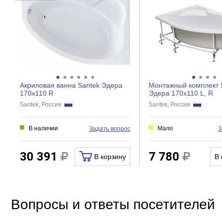
Регулировка ширины
Дверки
Створки
Расположение экрана
Прочие
Акриловая ванна Santek Эдера
Монтажный комплект 
170x110 R
Эдера 170x110 L, R
Тип товара
Santek, Россия
Santek, Россия
В наличии
Мало
Задать вопрос
З
30 391
7 780
В корзину
В 
Вопросы и ответы посетителей