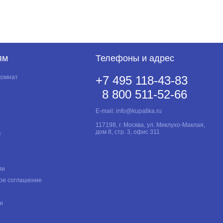
ям
Телефоны и адрес
комнат
+7 495 118-43-83
8 800 511-52-66
E-mail:
info@kupatika.ru
117198, г. Москва, ул. Миклухо-Маклая,
дом 8, стр. 3, офис 311
т
ли
ое соглашение
и