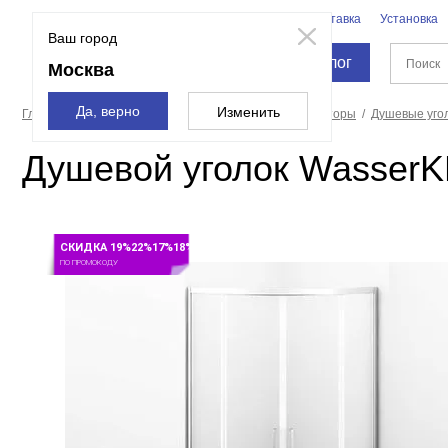
Бренды
Доставка
Установка
Москва
Ваш город
Каталог
Москва
Да, верно
Изменить
Главная страница
Душевые кабины, углы, двери, шторы
Душевые уго
Душевой уголок WasserK
СКИДКА 19%22%17%18%
ПО ПРОМОКОДУ