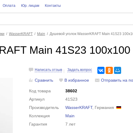
Оплата
Юр. лицам
Контакты
лки
WasserKRAFT
Main
Душевой уголок WasserKRAFT Main 41S23 100x10
RAFT Main 41S23 100x100 
Написать отзыв
Задать вопрос
Сравнить
В избранное
Отправить на по
Код товара
38602
Артикул
41S23
Производитель
WasserKRAFT
, Германия
Коллекция
Main
Гарантия
7 лет