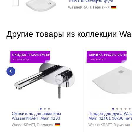
100x100 четверть круга
WasserKRAFT, Германия
Другие товары из коллекции W
СКИДКА 19%22%17%18%
СКИДКА 19%22%17%18%
ПО ПРОМОКОДУ
ПО ПРОМОКОДУ
Смеситель для раковины
Поддон для душа Wa
WasserKRAFT Main 4130
Main 41T01 90x90 четв
WasserKRAFT, Германия
WasserKRAFT, Германия