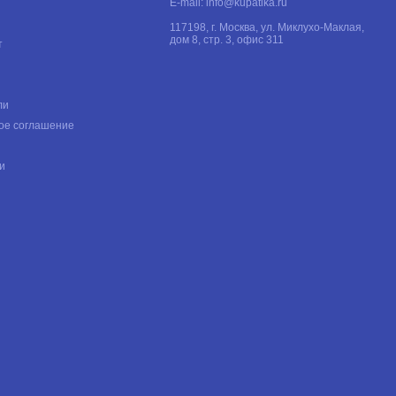
E-mail:
info@kupatika.ru
117198, г. Москва, ул. Миклухо-Маклая,
дом 8, стр. 3, офис 311
т
ли
ое соглашение
и