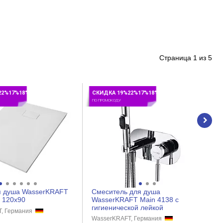
Страница
1
из
5
22%17%18%
СКИДКА 19%22%17%18%
ПО ПРОМОКОДУ
я душа WasserKRAFT
Смеситель для душа
 120x90
WasserKRAFT Main 4138 с
гигиенической лейкой
T, Германия
WasserKRAFT, Германия