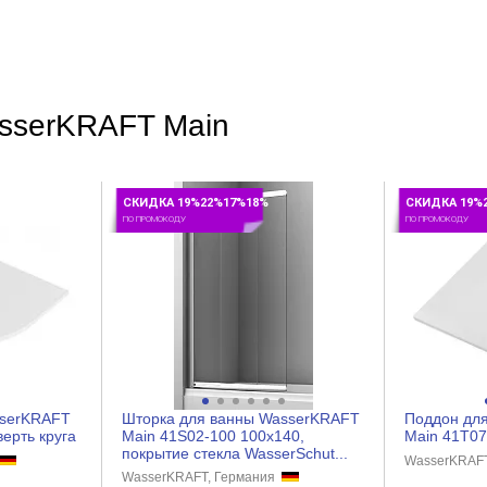
asserKRAFT Main
СКИДКА 19%22%17%18%
СКИДКА 19%
ПО ПРОМОКОДУ
ПО ПРОМОКОДУ
sserKRAFT
Шторка для ванны WasserKRAFT
Поддон дл
ерть круга
Main 41S02-100 100х140,
Main 41T07
покрытие стекла WasserSchut...
WasserKRAF
WasserKRAFT, Германия