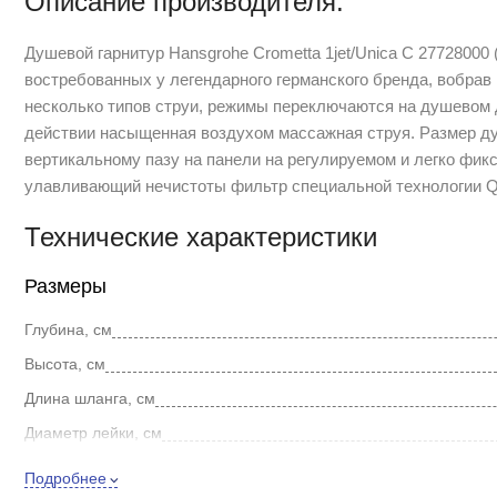
Описание производителя:
Душевой гарнитур Hansgrohe Crometta 1jet/Unica С 27728000
востребованных у легендарного германского бренда, вобрав
несколько типов струи, режимы переключаются на душевом 
действии насыщенная воздухом массажная струя. Размер ду
вертикальному пазу на панели на регулируемом и легко фик
улавливающий нечистоты фильтр специальной технологии Qu
Технические характеристики
Размеры
Глубина, см
Высота, см
Длина шланга, см
Диаметр лейки, см
Внешнее исполнение
Подробнее