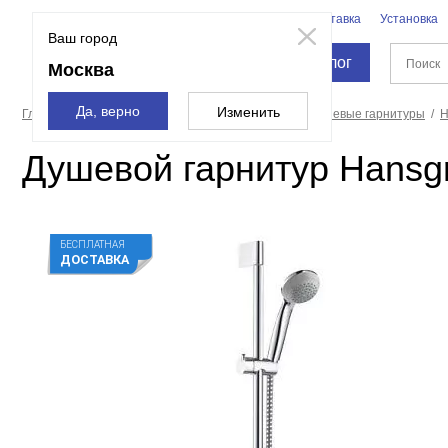
Бренды
Доставка
Установка
Москва
Ваш город
Каталог
Москва
Да, верно
Изменить
Главная страница
Смесители и души
Души
Душевые гарнитуры
H
Душевой гарнитур Hansgr
БЕСПЛАТНАЯ
ДОСТАВКА