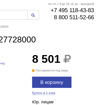
пн–пт, с 9 до 18; сб, вс: - выходной
+7 495 118-43-83
8 800 511-52-66
728000
 27728000
8 501
чту
Поставляется под заказ
В корзину
Купить в 1 клик
Юр. лицам