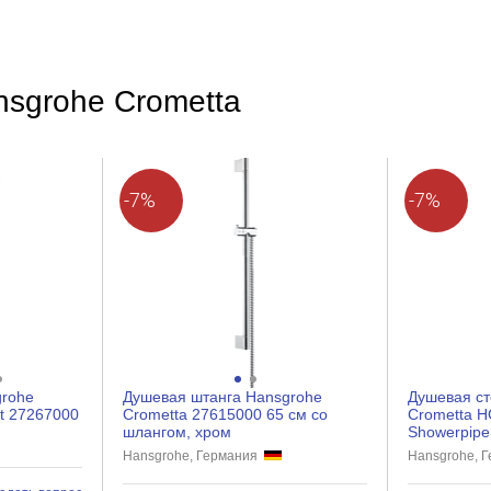
Хром
Круглая
Современный
nsgrohe Crometta
Глянцевое
-7%
-7%
Нет
Есть
Нет
Есть
1
Пластик
grohe
Душевая штанга Hansgrohe
Душевая ст
К стене
et 27267000
Crometta 27615000 65 см со
Crometta HG
шлангом, хром
Showerpipe
Hansgrohe, Германия
Hansgrohe, 