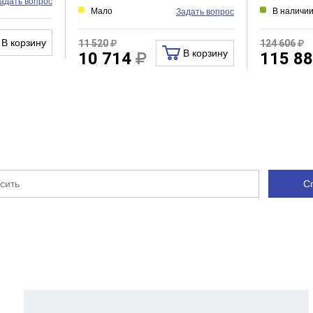
адать вопрос
Мало
В наличи
Задать вопрос
В корзину
11 520
124 606
В корзину
10 714
115 8
С