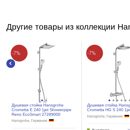
Цвет
Форма
Стиль
Другие товары из коллекции Ha
Покрытие
Особенности
-7%
-7%
Защита от обратного потока
Противоизвестковая система
Работа с проточным водонагревателем
Защита от перекручивания
Количество режимов
Материал шланга
Душевая стойка Hansgrohe
Душевая стойка Hans
Способ монтажа
Crometta E 240 1jet Showerpipe
Crometta HG S 240 1j
Reno EcoSmart 27289000
Hansgrohe, Германия
Hansgrohe, Германия