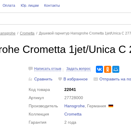
Оплата
Юр. лицам
Контакты
ansgrohe
Crometta
Душевой гарнитур Hansgrohe Crometta 1jet/Unica С 27
ohe Crometta 1jet/Unica С
Написать отзыв
Задать вопрос
Сравнить
В избранное
Отправить на по
Код товара
22041
Артикул
27728000
Производитель
Hansgrohe
, Германия
Коллекция
Crometta
Гарантия
2 года