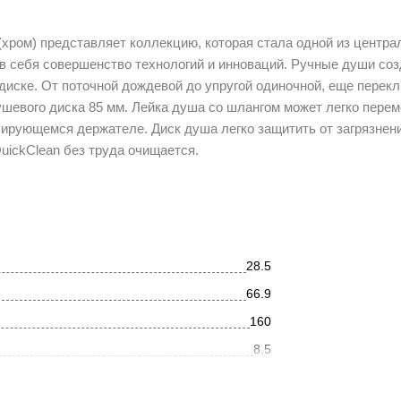
 (хром) представляет коллекцию, которая стала одной из центра
 в себя совершенство технологий и инноваций. Ручные души со
диске. От поточной дождевой до упругой одиночной, еще перек
шевого диска 85 мм. Лейка душа со шлангом может легко пере
сирующемся держателе. Диск душа легко защитить от загрязнени
ickClean без труда очищается.
28.5
66.9
160
8.5