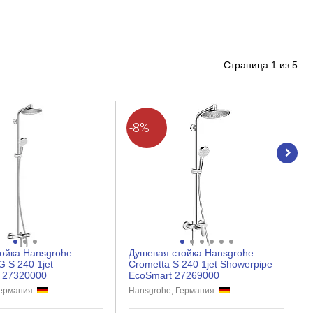
Страница
1
из
5
-8%
ойка Hansgrohe
Душевая стойка Hansgrohe
 S 240 1jet
Crometta S 240 1jet Showerpipe
 27320000
EcoSmart 27269000
Германия
Hansgrohe, Германия