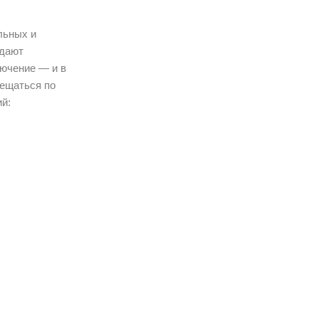
льных и
здают
лючение — и в
мещаться по
й: