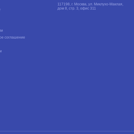
117198, г. Москва, ул. Миклухо-Маклая,
дом 8, стр. 3, офис 311
т
ли
ое соглашение
и