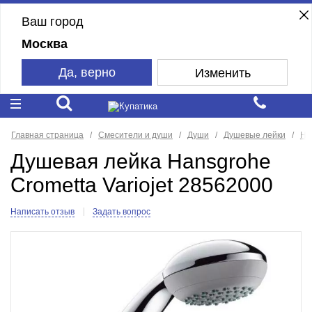
Ваш город
Москва
Да, верно
Изменить
Главная страница
Смесители и души
Души
Душевые лейки
Ha
Душевая лейка Hansgrohe
Crometta Variojet 28562000
Написать отзыв
Задать вопрос