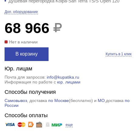
Душевая перегородка Kolpa-San Terra TS/S Open 120
Доп. оборудование
68 966
Нет в наличии
В корзину
Купить в 1 клик
Юр. лицам
Почта для запросов:
info@kupatika.ru
Информация по работе с
юр. лицами
Способы получения
Самовывоз
, доставка
по Москве
(
бесплатно
) и
МО
,доставка
по
России
Способы оплаты
еще