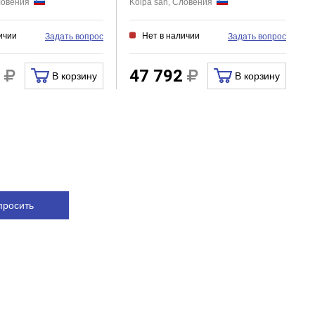
Словения
Kolpa san, Словения
ичии
Нет в наличии
Задать вопрос
Задать вопрос
1
47 792
В корзину
В корзину
просить