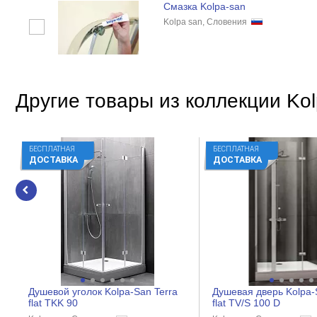
Смазка Kolpa-san
Kolpa san, Словения
Другие товары из коллекции Kol
БЕСПЛАТНАЯ
БЕСПЛАТНАЯ
ДОСТАВКА
ДОСТАВКА
Душевой уголок Kolpa-San Terra
Душевая дверь Kolpa-
flat TKK 90
flat TV/S 100 D