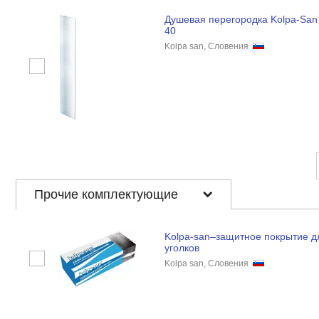
Душевая перегородка Kolpa-San T
40
Kolpa san, Словения
Прочие комплектующие
Kolpa-san–защитное покрытие д
уголков
Kolpa san, Словения