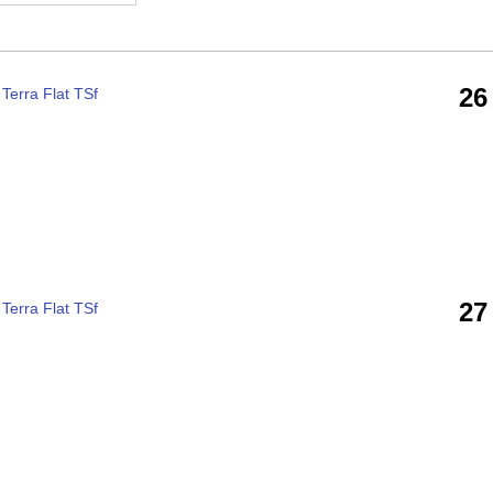
26
erra Flat TSf
27
erra Flat TSf