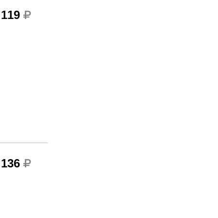
 119
 136