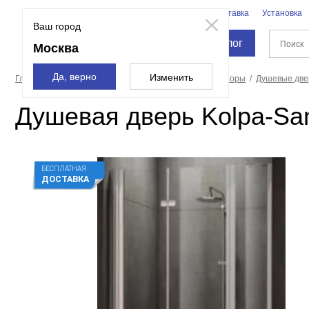
Бренды
Доставка
Установка
Москва
Ваш город
Каталог
Москва
Да, верно
Изменить
Главная страница
Душевые кабины, углы, двери, шторы
Душевые две
Душевая дверь Kolpa-San 
БЕСПЛАТНАЯ
ДОСТАВКА