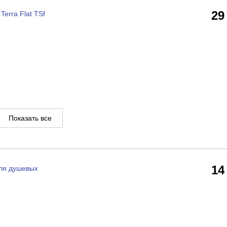
29
erra Flat TSf
Показать все
14
ля душевых