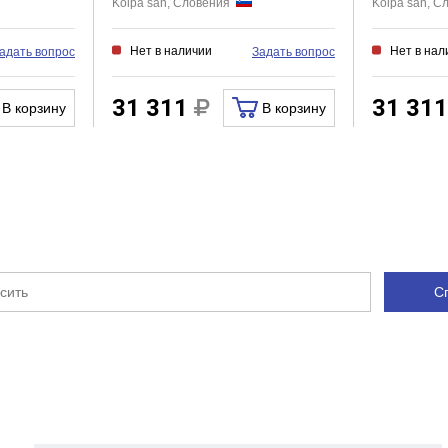
Kolpa san, Словения
Kolpa san, 
Нет в наличии
Нет в нал
адать вопрос
Задать вопрос
31 311
31 31
В корзину
В корзину
С