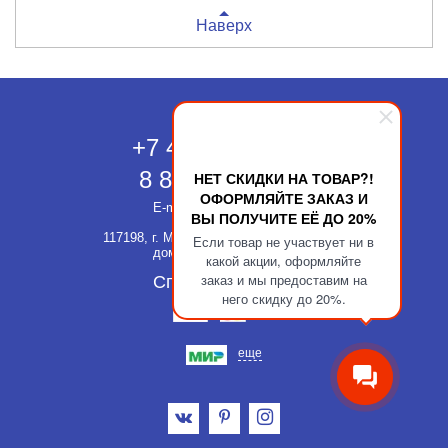
Наверх
Москва
+7 495 118-43-83
8 800 511-52-66
НЕТ СКИДКИ НА ТОВАР?!
ОФОРМЛЯЙТЕ ЗАКАЗ И
E-mail:
info@kupatika.ru
ВЫ ПОЛУЧИТЕ ЕЁ ДО 20%
117198, г. Москва, ул. Миклухо-Маклая,
Если товар не участвует ни в
дом 8, стр. 3, офис 311
какой акции, оформляйте
заказ и мы предоставим на
Способы оплаты
него скидку до 20%.
еще