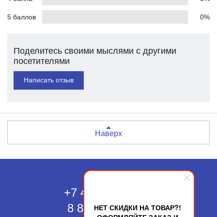
5 баллов
0%
Поделитесь своими мыслями с другими
посетителями
Написать отзыв
Наверх
Москва
+7 495 118-43-83
8 800 511-52-66
НЕТ СКИДКИ НА ТОВАР?!