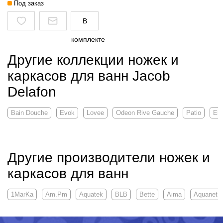
Под заказ
В
комплекте
Другие коллекции ножек и
каркасов для ванн Jacob
Delafon
Bain Douche
Evok
Lovee
Odeon Rive Gauche
Patio
Eli
Другие производители ножек и
каркасов для ванн
1MarKa
Am.Pm
Aquatek
BLB
Bette
Aima
Aquanet