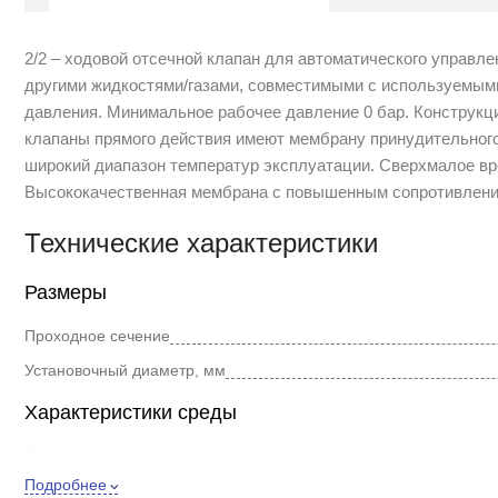
2/2 – ходовой отсечной клапан для автоматического управл
другими жидкостями/газами, совместимыми с используемым
давления. Минимальное рабочее давление 0 бар. Конструкц
клапаны прямого действия имеют мембрану принудительног
широкий диапазон температур эксплуатации. Сверхмалое вр
Высококачественная мембрана с повышенным сопротивление
Технические характеристики
Размеры
Проходное сечение
Установочный диаметр, мм
Характеристики среды
Номинальное давление, бар
Подробнее
Пропускная способность, м³/ч