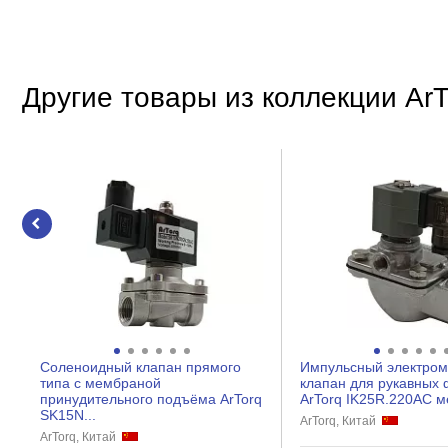
Рабочая среда
Температура рабочей среды, °С
Другие товары из коллекции ArT
Особенности
Тип присоединения
Материал
Материал корпуса
Исполнение
Материал мембраны
Напряжение питания катушки, В
Принцип работы
Степень защиты, IP
Соленоидный клапан прямого
Импульсный электром
Тип уплотнения
типа с мембраной
клапан для рукавных 
принудительного подъёма ArTorq
ArTorq IK25R.220AC м
SK15N...
ArTorq, Китай
ArTorq, Китай