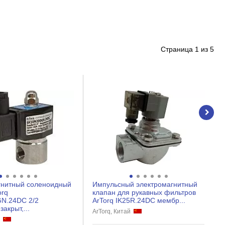
Страница
1
из
5
гнитный соленоидный
Импульсный электромагнитный
orq
клапан для рукавных фильтров
N.24DC 2/2
ArTorq IK25R.24DC мембр...
акрыт,...
ArTorq, Китай
й