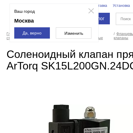
Бренды
Доставка
Установка
Москва
Ваш город
Каталог
Москва
Да, верно
Изменить
Главная
Инженерная
Клапаны
Фланцевы
страница
сантехника
электромагнитные
клапаны
Соленоидный клапан пря
ArTorq SK15L200GN.24DC 