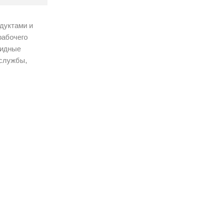
одуктами и
рабочего
оидные
 службы,