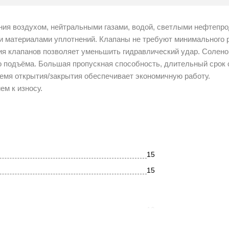
ения воздухом, нейтральными газами, водой, светлыми нефтепр
и материалами уплотнений. Клапаны не требуют минимального 
ия клапанов позволяет уменьшить гидравлический удар. Солен
о подъёма. Большая пропускная способность, длительный срок
емя открытия/закрытия обеспечивает экономичную работу.
м к износу.
15
15
10
4.23