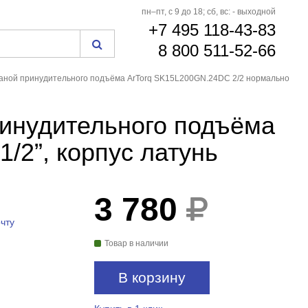
пн–пт, с 9 до 18; сб, вс: - выходной
+7 495 118-43-83
8 800 511-52-66
аной принудительного подъёма ArTorq SK15L200GN.24DC 2/2 нормально
ринудительного подъёма
/2”, корпус латунь
3 780
чту
Товар в наличии
В корзину