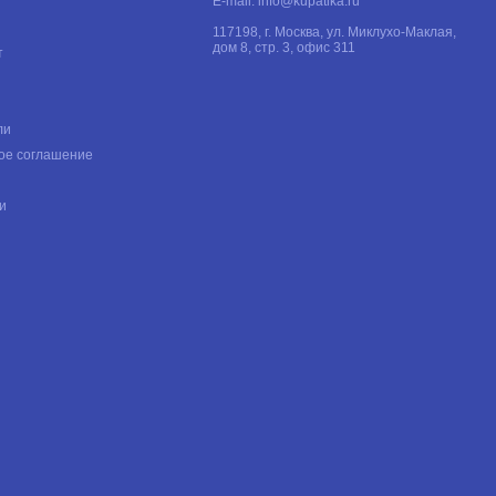
E-mail:
info@kupatika.ru
117198, г. Москва, ул. Миклухо-Маклая,
дом 8, стр. 3, офис 311
т
ли
ое соглашение
и