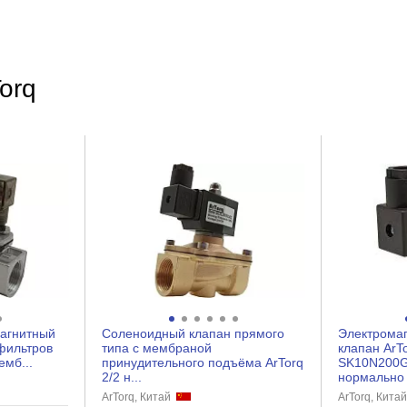
вода/воздух/газ/масла
-10-80
orq
Резьбовой
латунь, нержавеющая сталь, NBR
латунь
нормально-закрытый
NBR
24 постоянный
прямого действия
IP65
агнитный
Соленоидный клапан прямого
Электрома
NBR
фильтров
типа с мембраной
клапан ArT
емб...
принудительного подъёма ArTorq
SK10N200G
2/2 н...
нормально з
ArTorq, Китай
ArTorq, Кита