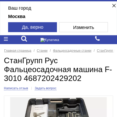
Ваш город
Москва
Да, верно
Изменить
Главная страница
Станки
Фальцеосадочные станки
СтанГрупп Р
СтанГрупп Рус
Фальцеосадочная машина F-
3010 4687202429202
Написать отзыв
Задать вопрос