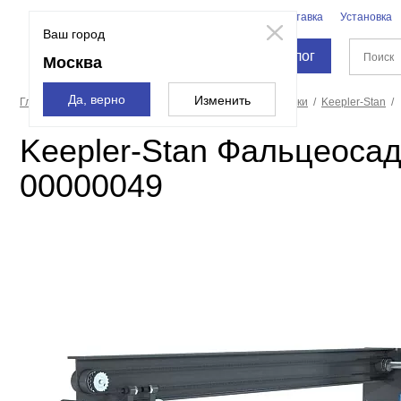
Бренды
Доставка
Установка
Москва
Ваш город
Каталог
Москва
Да, верно
Изменить
Главная страница
Станки
Фальцеосадочные станки
Keepler-Stan
Keepler-Stan Фальцеосад
00000049