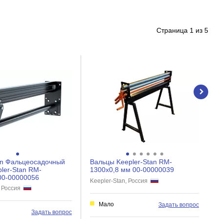
Страница
1
из
5
an Фальцеосадочный
Вальцы Keepler-Stan RM-
pler-Stan RM-
1300x0,8 мм 00-00000039
00-00000056
Keepler-Stan, Россия
, Россия
Мало
Задать вопрос
Задать вопрос