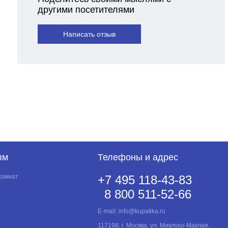
другими посетителями
Написать отзыв
ям
Телефоны и адрес
комнат
+7 495 118-43-83
8 800 511-52-66
E-mail:
info@kupatika.ru
117198, г. Москва, ул. Миклухо-Маклая,