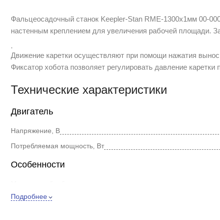
Фальцеосадочный станок Keepler-Stan RME-1300x1мм 00-000
настенным креплением для увеличения рабочей площади. За
.
Движение каретки осуществляют при помощи нажатия выносн
Фиксатор хобота позволяет регулировать давление каретки
Технические характеристики
Двигатель
Напряжение, В
Потребляемая мощность, Вт
Особенности
Материал обработки
Подробнее
Тип привода
Max толщина листового металла, мм