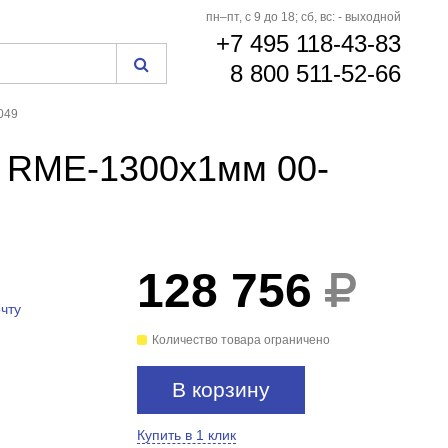
пн–пт, с 9 до 18; сб, вс: - выходной
+7 495 118-43-83
8 800 511-52-66
049
n RME-1300x1мм 00-
128 756
чту
Количество товара ограничено
В корзину
Купить в 1 клик