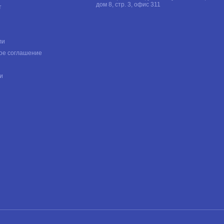
дом 8, стр. 3, офис 311
т
ли
ое соглашение
и