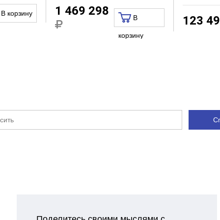
1 469 298
В корзину
В
123 4
корзину
С
Поделитесь своими мыслями с