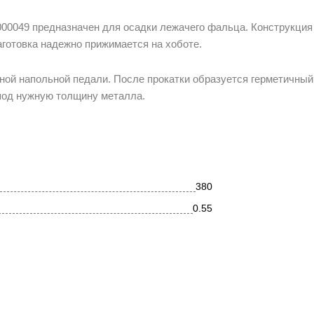
00049 предназначен для осадки лежачего фальца. Конструкция
готовка надежно прижимается на хоботе.
ой напольной педали. После прокатки образуется герметичный
 под нужную толщину металла.
380
0.55
металл
электромеханический
1