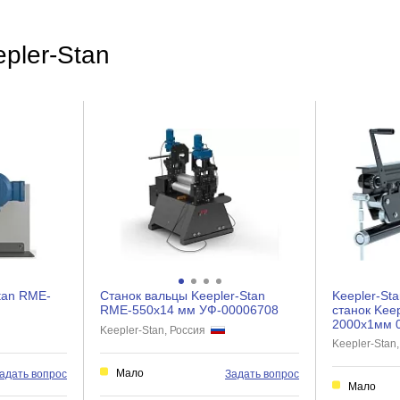
pler-Stan
500
500
1800
95
1800х500х500
tan RME-
Станок вальцы Keepler-Stan
Keepler-St
RME-550x14 мм УФ-00006708
станок Kee
2000x1мм 
Keepler-Stan, Россия
Keepler-Stan
Мало
адать вопрос
Задать вопрос
Мало