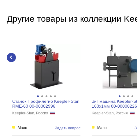
Размеры
Другие товары из коллекции Kee
Ширина, мм
Высота, мм
Длина, мм
Прочие
Вес нетто, кг
Габариты без упаковки, мм
Станок Профилегиб Keepler-Stan
Зиг машина Keepler-S
RME-60 00-00002996
160x1мм 00-00000226
Keepler-Stan, Россия
Keepler-Stan, Россия
Мало
Мало
Задать вопрос
З