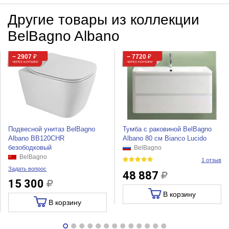
Другие товары из коллекции
BelBagno Albano
− 2907
₽
− 7720
₽
ЧЕРЕЗ КОРЗИНУ
ЧЕРЕЗ КОРЗИНУ
Подвесной унитаз BelBagno
Тумба с раковиной BelBagno
Albano BB120CHR
Albano 80 см Bianco Lucido
безободковый
BelBagno
BelBagno
1 отзыв
Задать вопрос
48 887
15 300
В корзину
В корзину