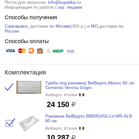
Почта для запросов:
info@kupatika.ru
Информация по работе с
юр. лицами
Способы получения
Самовывоз
, доставка
по Москве
(
350 р.
) и
МО
,доставка
по
России
Способы оплаты
еще
Комплектация
Тумба под раковину BelBagno Albano 80 см
Cemento Verona Grigio
BelBagno, Италия
24 150
Раковина BelBagno BB800/455-LV-MR-ALR
80 см
BelBagno, Италия
10 287