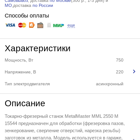
Самовывоз
, доставка
по Москве
(
300 р.
, 1-3 дня) и
МО
,доставка
по России
Способы оплаты
еще
Характеристики
Мощность, Вт
750
Напряжение, В
220
Тип электродвигателя
асинхронный
Описание
Токарно-фрезерный станок MetalMaster MML 2550 M
15544 предназначен для обработки (фрезеровка пазов,
зенкерование, сверление отверстий, нарезка резьбы)
заготовок из металла. Модель используется в гараже,