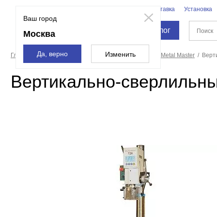
Бренды
Доставка
Установка
Москва
Ваш город
Каталог
Москва
Да, верно
Изменить
Главная страница
Станки
Сверлильные станки
Metal Master
Верт
Вертикально-сверлильны