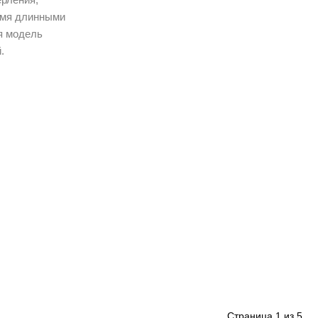
ремя длинными
я модель
.
Страница
1
из
5