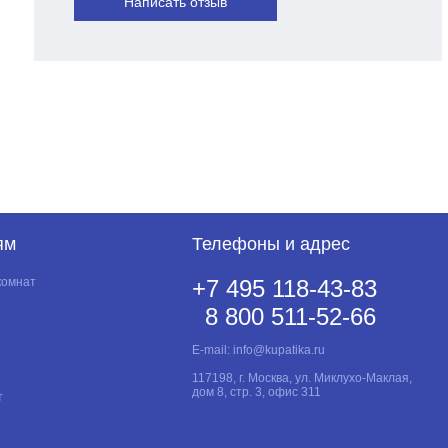
Написать отзыв
ям
Телефоны и адрес
комнат
+7 495 118-43-83
8 800 511-52-66
E-mail:
info@kupatika.ru
117198, г. Москва, ул. Миклухо-Маклая,
дом 8, стр. 3, офис 311
т