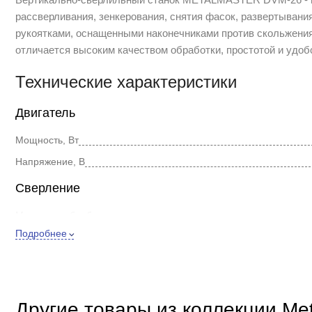
рассверливания, зенкерования, снятия фасок, развертывани
рукоятками, оснащенными наконечниками против скольжения 
отличается высоким качеством обработки, простотой и удо
Технические характеристики
Двигатель
Мощность, Вт
Напряжение, В
Сверление
Материал обработки
Подробнее
Max диаметр сверла, мм
Функции
Наличие лазера
Другие товары из коллекции Met