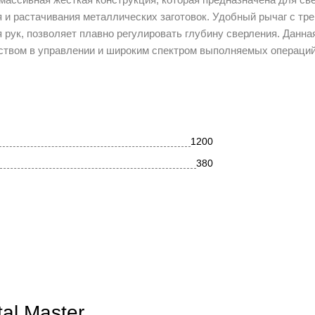
я и растачивания металлических заготовок. Удобный рычаг с т
рук, позволяет плавно регулировать глубину сверления. Данна
бством в управлении и широким спектром выполняемых операций
1200
380
металл
26
нет
al Master