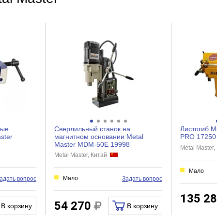
да
8
192
1670x570x720
105/210/350/445/700/890/1450/2900
570
1670
720
ные
Сверлильный станок на
Листогиб M
ster
магнитном основании Metal
PRO 17250
МК3/МТ3
Master MDM-50E 19998
Metal Maste
Metal Master, Китай
нет
Мало
840
Мало
адать вопрос
Задать вопрос
ключевой
135 2
125
54 270
В корзину
В корзину