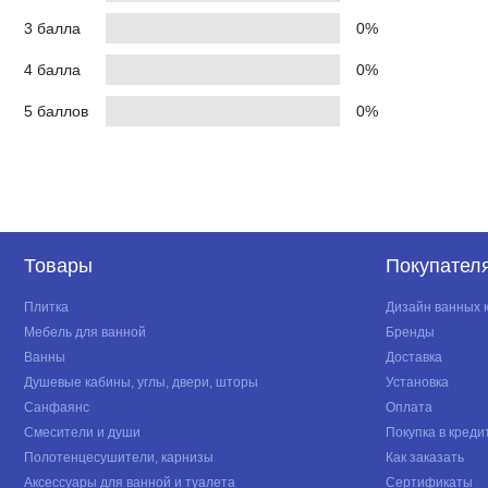
3 балла
0%
4 балла
0%
5 баллов
0%
Товары
Покупател
Плитка
Дизайн ванных 
Мебель для ванной
Бренды
Ванны
Доставка
Душевые кабины, углы, двери, шторы
Установка
Санфаянс
Оплата
Смесители и души
Покупка в креди
Полотенцесушители, карнизы
Как заказать
Аксессуары для ванной и туалета
Сертификаты