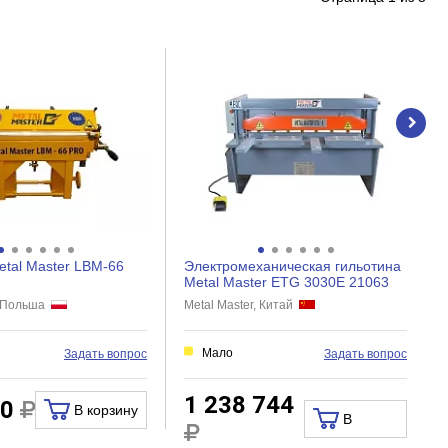
etal Master LBM-66
Электромеханическая гильотина
Metal Master ETG 3030E 21063
r, Польша
Metal Master, Китай
Мало
Задать вопрос
Задать вопрос
1 238 744
80
В корзину
В