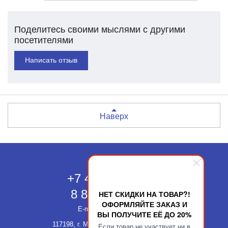
Поделитесь своими мыслями с другими
посетителями
Написать отзыв
Наверх
Москва
+7 495 118-43-83
8 800 511-52-66
НЕТ СКИДКИ НА ТОВАР?!
ОФОРМЛЯЙТЕ ЗАКАЗ И
E-mail:
info@kupatika.ru
ВЫ ПОЛУЧИТЕ ЕЁ ДО 20%
117198, г. Москва, ул. Миклухо-Маклая,
Если товар не участвует ни в