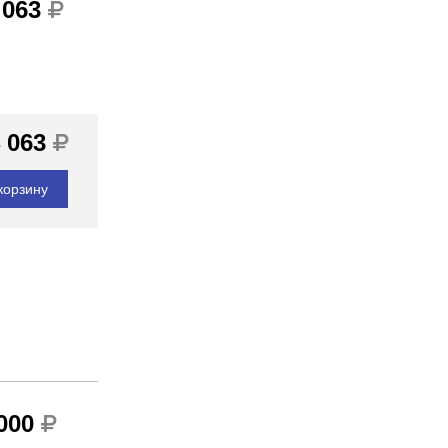
 063
 063
корзину
 000