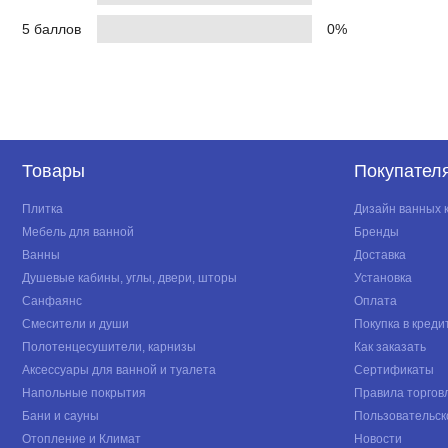
5 баллов
0%
Товары
Покупател
Плитка
Дизайн ванных 
Мебель для ванной
Бренды
Ванны
Доставка
Душевые кабины, углы, двери, шторы
Установка
Санфаянс
Оплата
Смесители и души
Покупка в креди
Полотенцесушители, карнизы
Как заказать
Аксессуары для ванной и туалета
Сертификаты
Напольные покрытия
Правила торгов
Бани и сауны
Пользовательск
Отопление и Климат
Новости