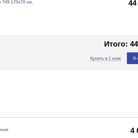
44
 749 170x70 см,
Итого:
44
Купить в 1 клик
В 
4
ьные