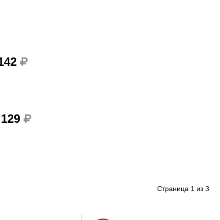
 142
 129
Страница
1
из
3