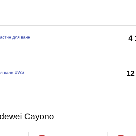
4
стин для ванн
12
ля ванн BWS
ldewei Cayono