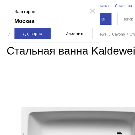
Бренды
Доставка
Установка
Москва
Ваш город
Каталог
Москва
Да, верно
Изменить
Главная страница
Ванны
Стальные ванны
Kaldewei
Cayono
Ст
Стальная ванна Kaldewei