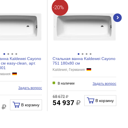
-20%
анна Kaldewei Cayono
Стальная ванна Kaldewei Cayono
см easy-сlean, арт.
751 180x80 см
001
Kaldewei, Германия
ермания
В наличии
Задать вопрос
и
Задать вопрос
68 672
В корзину
54 937
В корзину
3