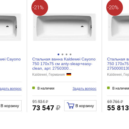
-21%
-20%
wei Cayono
Стальная ванна Kaldewei Cayono
Стальная в
750 170x75 см anty-sleap+easy-
750 170x75 
сlean, арт. 2750300...
275000013
Kaldewei, Германия
Kaldewei, Г
В наличии
В наличи
адать вопрос
Задать вопрос
91 934
69 766
В корзину
В корзину
73 547
55 81