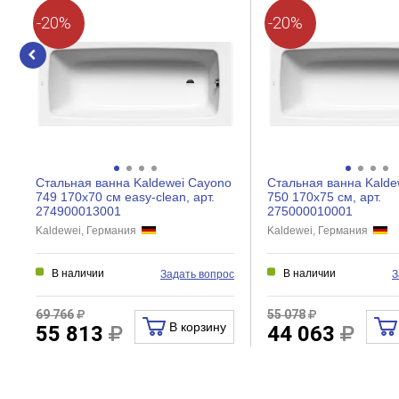
-20%
-20%
Стальная ванна Kaldewei Cayono
Стальная ванна Kalde
749 170x70 см easy-clean, арт.
750 170x75 см, арт.
274900013001
275000010001
Kaldewei, Германия
Kaldewei, Германия
В наличии
В наличии
Задать вопрос
З
69 766
55 078
В корзину
55 813
44 063