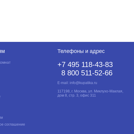
ям
Телефоны и адрес
комнат
+7 495 118-43-83
8 800 511-52-66
E-mail:
info@kupatika.ru
117198, г. Москва, ул. Миклухо-Маклая,
дом 8, стр. 3, офис 311
т
ли
ое соглашение