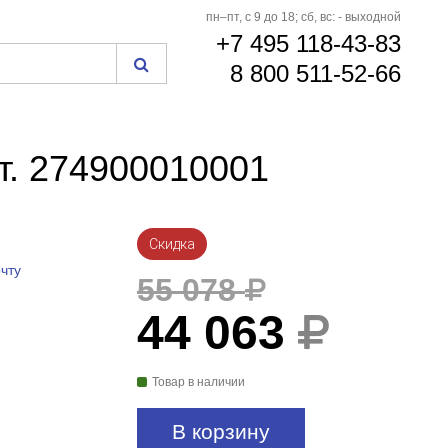
пн–пт, с 9 до 18; сб, вс: - выходной
+7 495 118-43-83
8 800 511-52-66
т. 274900010001
Скидка
чту
55 078
44 063
Товар в наличии
В корзину